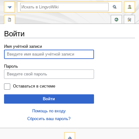
Войти
Перейти
Перейти
Имя учётной записи
к
к
навигации
поиску
Пароль
Оставаться в системе
Войти
Помощь по входу
Сбросить ваш пароль?