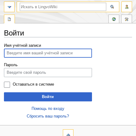
Войти
Перейти
Перейти
Имя учётной записи
к
к
навигации
поиску
Пароль
Оставаться в системе
Войти
Помощь по входу
Сбросить ваш пароль?