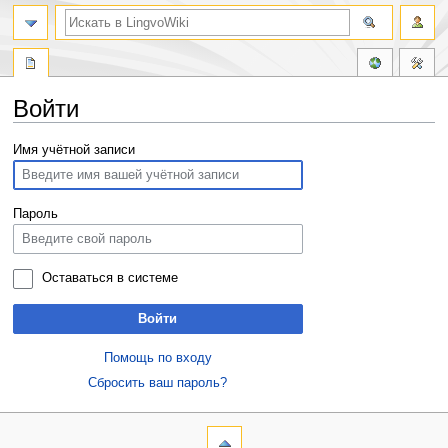
Войти
Перейти
Перейти
Имя учётной записи
к
к
навигации
поиску
Пароль
Оставаться в системе
Войти
Помощь по входу
Сбросить ваш пароль?