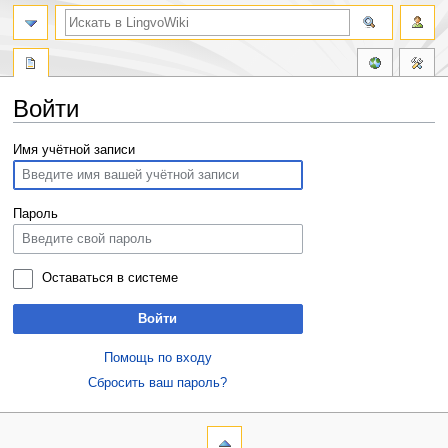
Войти
Перейти
Перейти
Имя учётной записи
к
к
навигации
поиску
Пароль
Оставаться в системе
Войти
Помощь по входу
Сбросить ваш пароль?