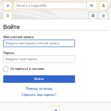
Войти
Перейти
Перейти
Имя учётной записи
к
к
навигации
поиску
Пароль
Оставаться в системе
Войти
Помощь по входу
Сбросить ваш пароль?