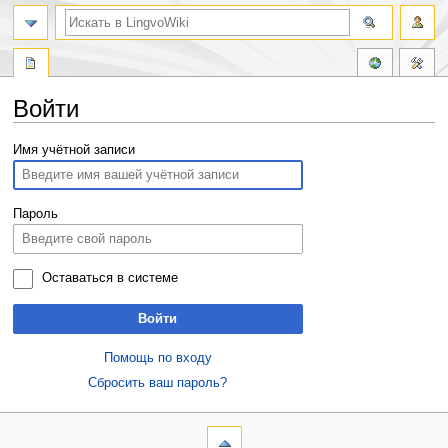
Войти
Перейти
Перейти
Имя учётной записи
к
к
навигации
поиску
Пароль
Оставаться в системе
Войти
Помощь по входу
Сбросить ваш пароль?