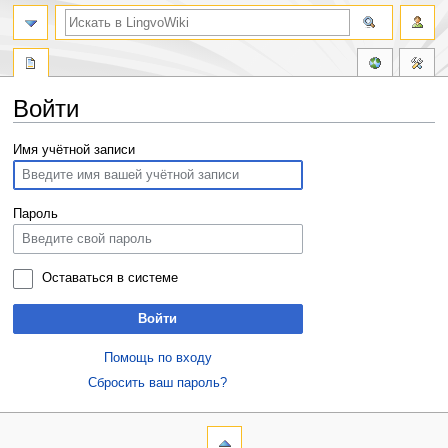
Войти
Перейти
Перейти
Имя учётной записи
к
к
навигации
поиску
Пароль
Оставаться в системе
Войти
Помощь по входу
Сбросить ваш пароль?