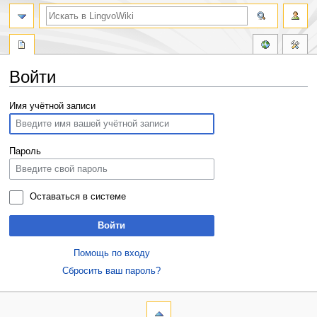
Войти
Перейти
Перейти
Имя учётной записи
к
к
навигации
поиску
Пароль
Оставаться в системе
Войти
Помощь по входу
Сбросить ваш пароль?