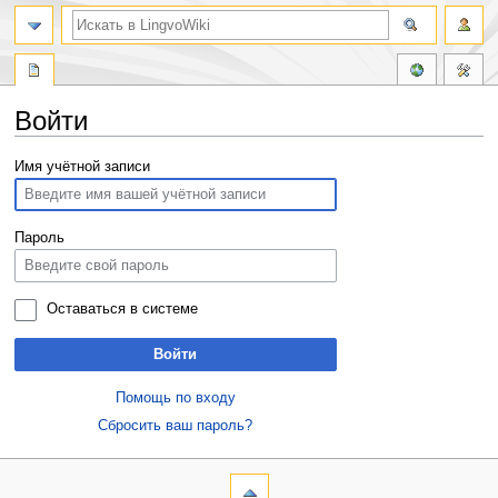
Войти
Перейти
Перейти
Имя учётной записи
к
к
навигации
поиску
Пароль
Оставаться в системе
Войти
Помощь по входу
Сбросить ваш пароль?