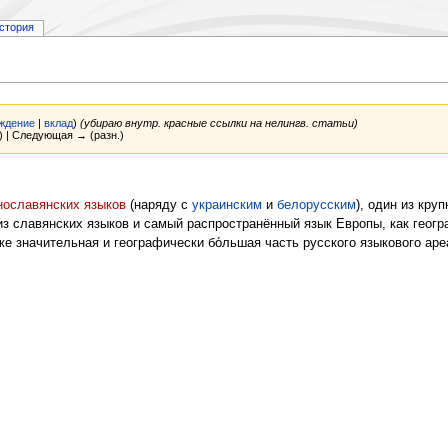
стория
ждение
|
вклад
)
(убираю внутр. красные ссылки на нелингв. статьи)
) | Следующая → (разн.)
нославянских языков
(наряду с
украинским
и
белорусским
), один из кру
из славянских языков и самый распространённый язык Европы, как геогра
же значительная и географически бо́льшая часть русского языкового ар