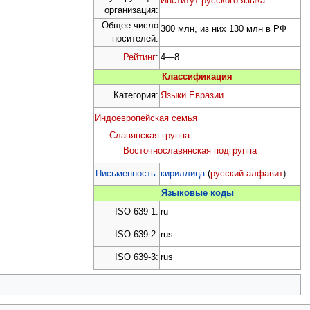
Институт русского языка
организация:
Общее число
300 млн, из них 130 млн в РФ
носителей:
Рейтинг
:
4—8
Классификация
Категория:
Языки Евразии
Индоевропейская семья
Славянская группа
Восточнославянская подгруппа
Письменность
:
кириллица
(
русский алфавит
)
Языковые коды
ISO 639-1:
ru
ISO 639-2:
rus
ISO 639-3:
rus