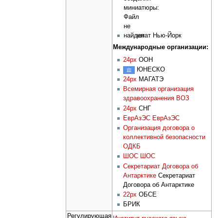
миниатюры:
Файл
не
найден
штат Нью-Йорк
Международные организации:
24px
ООН
ЮНЕСКО
24px
МАГАТЭ
Всемирная организация
здравоохранения
ВОЗ
24px
СНГ
ЕврАзЭС
ЕврАзЭС
Организация договора о
коллективной безопасности
ОДКБ
ШОС
ШОС
Секретариат Договора об
Антарктике
Секретариат
Договора об Антарктике
22px
ОБСЕ
БРИК
Регулирующая