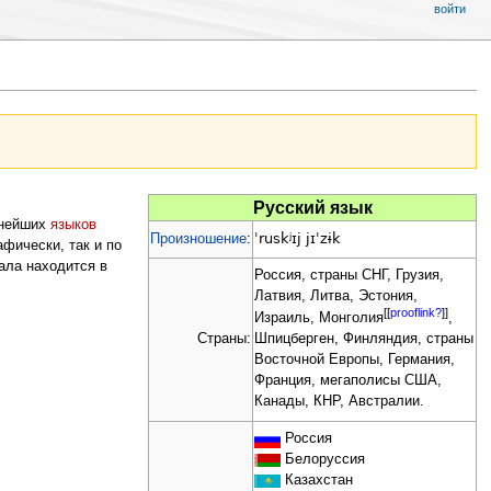
войти
Русский язык
пнейших
языков
ˈruskʲɪj jɪˈzɨk
Произношение
:
фически, так и по
еала находится в
Россия, страны СНГ, Грузия,
Латвия, Литва, Эстония,
[[
prooflink?
]]
Израиль, Монголия
,
Страны:
Шпицберген, Финляндия, страны
Восточной Европы, Германия,
Франция, мегаполисы США,
Канады, КНР, Австралии.
Россия
Белоруссия
Казахстан