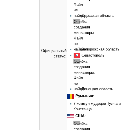
Файл
не
найден
Одесская область
Ошибка
создания
миниатюры:
Файл
не
найден
Запорожская область
Официальный
Севастополь
статус:
Ошибка
создания
миниатюры:
Файл
не
найден
Донецкая область
Румыния:
7 коммун жудецов Тулча и
Констанца
США:
Ошибка
создания