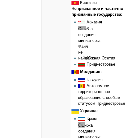
Киргизия
Непризнанное и частично
признанные государства:
Абхазия
Ошибка
создания
миниатюры:
Файл
не
найден
Южная Осетия
Приднестровье
Молдавия:
Гагаузия
Автономное
территориальное
образование с особым
статусом Приднестровье
Украина:
Крым
Ошибка
создания
миниатюры: