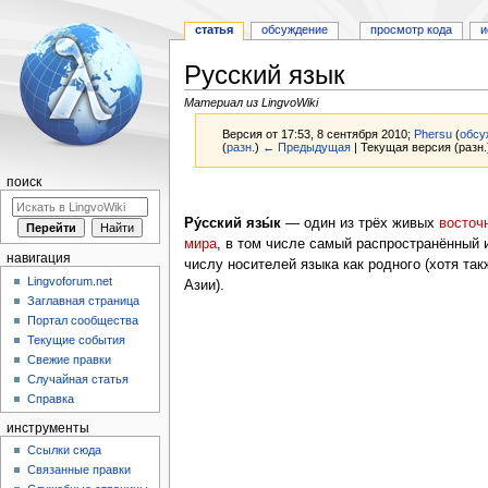
статья
обсуждение
просмотр кода
и
Русский язык
Материал из LingvoWiki
Версия от 17:53, 8 сентября 2010;
Phersu
(
обсу
(
разн.
)
← Предыдущая
| Текущая версия (разн.
поиск
Перейти
Перейти
к
к
Ру́сский язы́к
— один из трёх живых
восточ
навигации
поиску
мира
, в том числе самый распространённый 
навигация
числу носителей языка как родного (хотя так
Lingvoforum.net
Азии).
Заглавная страница
Портал сообщества
Текущие события
Свежие правки
Случайная статья
Справка
инструменты
Ссылки сюда
Связанные правки