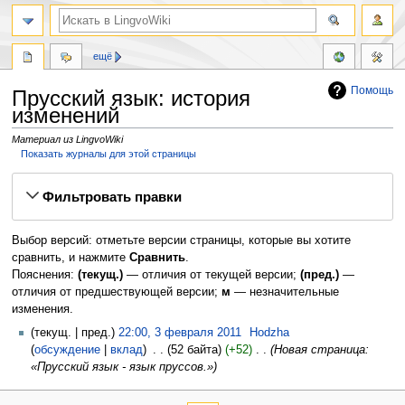
ещё
Помощь
Прусский язык: история
изменений
Материал из LingvoWiki
Показать журналы для этой страницы
Перейти
Перейти
Фильтровать правки
к
к
навигации
поиску
Выбор версий: отметьте версии страницы, которые вы хотите
сравнить, и нажмите
Сравнить
.
Пояснения:
(текущ.)
— отличия от текущей версии;
(пред.)
—
отличия от предшествующей версии;
м
— незначительные
изменения.
текущ.
пред.
22:00, 3 февраля 2011
‎
Hodzha
обсуждение
вклад
‎
52 байта
+52
‎
Новая страница:
«Прусский язык - язык пруссов.»