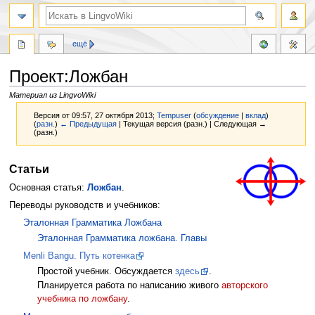
ещё
Проект:Ложбан
Материал из LingvoWiki
Версия от 09:57, 27 октября 2013;
Tempuser
(
обсуждение
|
вклад
)
(
разн.
)
← Предыдущая
| Текущая версия (разн.) | Следующая →
(разн.)
Перейти
Перейти
Статьи
к
к
Основная статья:
Ложбан
.
навигации
поиску
Переводы руководств и учебников:
Эталонная Грамматика Ложбана
Эталонная Грамматика ложбана. Главы
Menli Bangu. Путь котенка
Простой учебник. Обсуждается
здесь
.
Планируется работа по написанию живого
авторского
учебника по ложбану
.