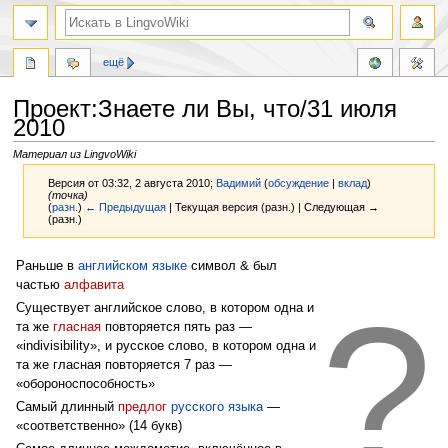
ещё
Проект:Знаете ли Вы, что/31 июля
2010
Материал из LingvoWiki
Версия от 03:32, 2 августа 2010;
Вадимий
(
обсуждение
|
вклад
)
(точка)
(
разн.
)
← Предыдущая
| Текущая версия (разн.) | Следующая →
(разн.)
Перейти
Перейти
Раньше в
английском языке
символ & был
к
к
частью
алфавита
?
навигации
поиску
Существует английское слово, в котором одна и
та же
гласная
повторяется пять раз —
«indivisibility», и русское слово, в котором одна и
та же гласная повторяется 7 раз —
«обороноспособность»
Самый длинный
предлог
русского языка
—
«соответственно» (14 букв)