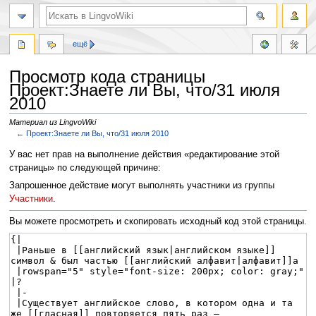
ещё
Просмотр кода страницы
Проект:Знаете ли Вы, что/31 июля
2010
Материал из LingvoWiki
←
Проект:Знаете ли Вы, что/31 июля 2010
Перейти
Перейти
У вас нет прав на выполнение действия «редактирование этой
к
к
страницы» по следующей причине:
навигации
поиску
Запрошенное действие могут выполнять участники из группы
Участники
.
Вы можете просмотреть и скопировать исходный код этой страницы.