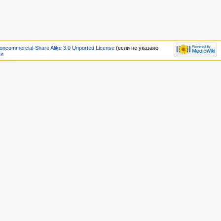
oncommercial-Share Alike 3.0 Unported License
(если не указано
ти