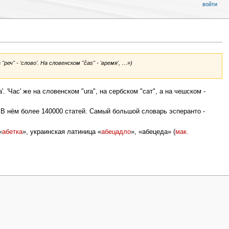
войти
 "реч" - 'слово'. На словенском "čas" - 'время', …»)
ода'. 'Час' же на словенском "ura", на сербском "сат", а на чешском -
. В нём более 140000 статей. Самый большой словарь эсперанто -
«
абетка
», украинская латиница «
абецадло
», «абецеда» (
мак.