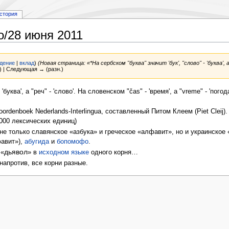
стория
о/28 июня 2011
дение
|
вклад
)
(Новая страница: «*На сербском "буква" значит 'бук', "слово" - 'буква', а
) | Следующая → (разн.)
 'буква', а "реч" - 'слово'. На словенском "čas" - 'время', а "vreme" - 'пог
rdenboek Nederlands-Interlingua, составленный Питом Клеем (Piet Cleij)
0000 лексических единиц)
е только славянское «азбука» и греческое «алфавит», но и украинское 
авит»),
абугида
и
бопомофо
.
дьявол
 «
» в
исходном языке
одного корня…
 напротив, все корни разные.