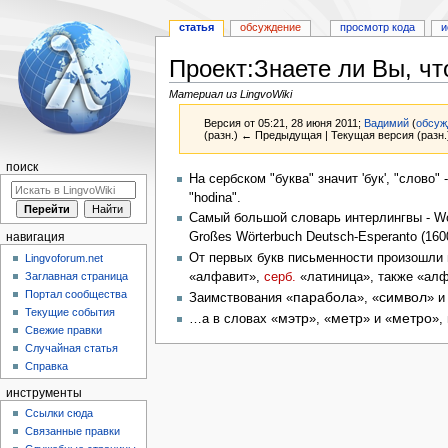
статья
обсуждение
просмотр кода
и
Проект:Знаете ли Вы, чт
Материал из LingvoWiki
Версия от 05:21, 28 июня 2011;
Вадимий
(
обсуж
(разн.) ← Предыдущая | Текущая версия (разн.
поиск
Перейти
Перейти
На сербском "буква" значит 'бук', "слово" -
к
к
"hodina".
навигации
поиску
Самый большой словарь интерлингвы - Woo
Großes Wörterbuch Deutsch-Esperanto (16
навигация
От первых букв письменности произошли н
Lingvoforum.net
Заглавная страница
«алфавит»,
серб.
«латиница», также «алф
Портал сообщества
парабола
символ
Заимствования «
», «
» и
Текущие события
мэтр
метр
метро
…а в словах «
», «
» и «
»,
Свежие правки
Случайная статья
Справка
инструменты
Ссылки сюда
Связанные правки