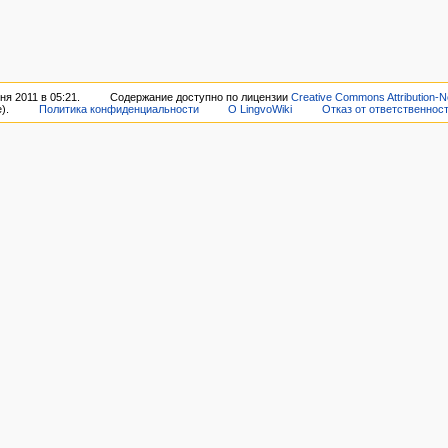
я 2011 в 05:21.
Содержание доступно по лицензии
Creative Commons Attribution-N
).
Политика конфиденциальности
О LingvoWiki
Отказ от ответственнос