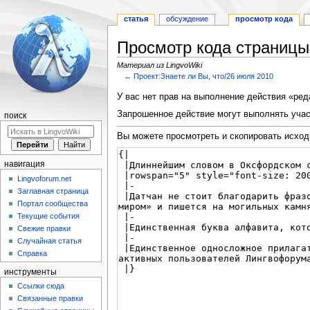
статья
обсуждение
просмотр кода
Просмотр кода страницы 
Материал из LingvoWiki
←
Проект:Знаете ли Вы, что/26 июля 2010
Перейти
Перейти
У вас нет прав на выполнение действия «ре
к
к
Запрошенное действие могут выполнять учас
поиск
навигации
поиску
Вы можете просмотреть и скопировать исход
навигация
Lingvoforum.net
Заглавная страница
Портал сообщества
Текущие события
Свежие правки
Случайная статья
Справка
инструменты
Ссылки сюда
Связанные правки