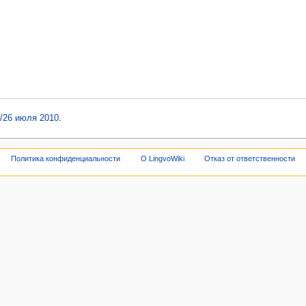
о/26 июля 2010
.
Политика конфиденциальности
О LingvoWiki
Отказ от ответственности