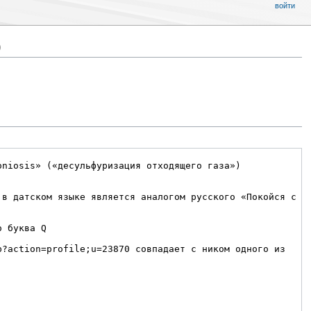
войти
0