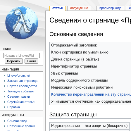
статья
обсуждение
просмотр кода
и
Сведения о странице «Пр
Перейти
Перейти
Основные сведения
к
к
навигации
поиску
Отображаемый заголовок
поиск
Ключ сортировки по умолчанию
Длина страницы (в байтах)
Идентификатор страницы
навигация
Язык страницы
Lingvoforum.net
Модель содержимого страницы
Заглавная страница
Портал сообщества
Индексация поисковыми роботами
Текущие события
Количество перенаправлений на эту страни
Свежие правки
Учитывается счётчиком как содержательная
Случайная статья
Справка
Защита страницы
инструменты
Ссылки сюда
Редактирование
Без защиты (бессрочно)
Связанные правки