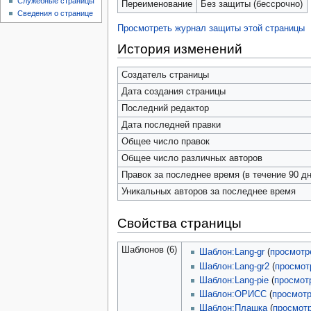
Служебные страницы
Переименование
Без защиты (бессрочно)
Сведения о странице
Просмотреть журнал защиты этой страницы
История изменений
Создатель страницы
Дата создания страницы
Последний редактор
Дата последней правки
Общее число правок
Общее число различных авторов
Правок за последнее время (в течение 90 дн
Уникальных авторов за последнее время
Свойства страницы
Шаблонов (6)
Шаблон:Lang-gr
(
просмотр
Шаблон:Lang-gr2
(
просмот
Шаблон:Lang-pie
(
просмот
Шаблон:ОРИСС
(
просмотр
Шаблон:Плашка
(
просмот