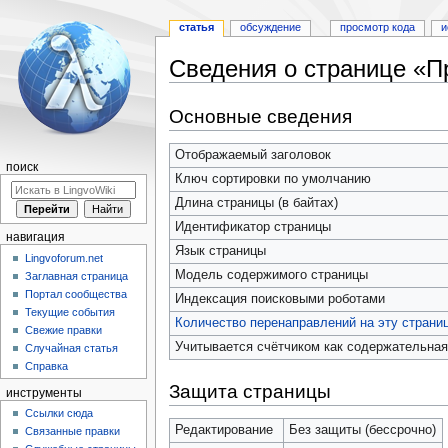
статья
обсуждение
просмотр кода
и
Сведения о странице «П
Перейти
Перейти
Основные сведения
к
к
навигации
поиску
Отображаемый заголовок
поиск
Ключ сортировки по умолчанию
Длина страницы (в байтах)
Идентификатор страницы
навигация
Язык страницы
Lingvoforum.net
Модель содержимого страницы
Заглавная страница
Портал сообщества
Индексация поисковыми роботами
Текущие события
Количество перенаправлений на эту страни
Свежие правки
Учитывается счётчиком как содержательная
Случайная статья
Справка
Защита страницы
инструменты
Ссылки сюда
Редактирование
Без защиты (бессрочно)
Связанные правки