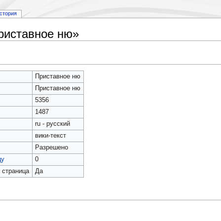
стория
риставное ню»
Приставное ню
Приставное ню
5356
1487
ru - русский
вики-текст
Разрешено
цу
0
 страница
Да