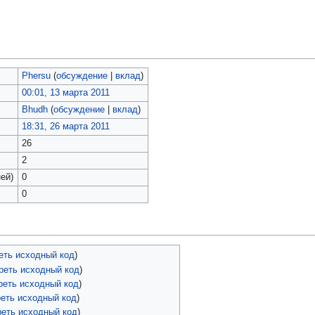
Phersu
(
обсуждение
|
вклад
)
00:01, 13 марта 2011
Bhudh
(
обсуждение
|
вклад
)
18:31, 26 марта 2011
26
2
ей)
0
0
еть исходный код
)
реть исходный код
)
реть исходный код
)
еть исходный код
)
реть исходный код
)