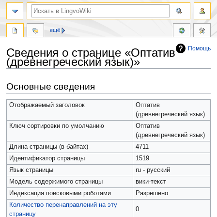
ещё
Помощь
Сведения о странице «Оптатив
(древнегреческий язык)»
Перейти
Перейти
Основные сведения
к
к
навигации
поиску
Отображаемый заголовок
Оптатив
(древнегреческий язык)
Ключ сортировки по умолчанию
Оптатив
(древнегреческий язык)
Длина страницы (в байтах)
4711
Идентификатор страницы
1519
Язык страницы
ru - русский
Модель содержимого страницы
вики-текст
Индексация поисковыми роботами
Разрешено
Количество перенаправлений на эту
0
страницу