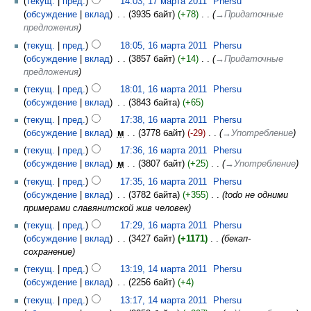
текущ.
пред.
14:03, 17 марта 2011
‎
Phersu
обсуждение
вклад
‎
3935 байт
+78
‎
→‎Придаточные
предложения
текущ.
пред.
18:05, 16 марта 2011
‎
Phersu
обсуждение
вклад
‎
3857 байт
+14
‎
→‎Придаточные
предложения
текущ.
пред.
18:01, 16 марта 2011
‎
Phersu
обсуждение
вклад
‎
3843 байта
+65
текущ.
пред.
17:38, 16 марта 2011
‎
Phersu
обсуждение
вклад
‎
м
3778 байт
-29
‎
→‎Употребление
текущ.
пред.
17:36, 16 марта 2011
‎
Phersu
обсуждение
вклад
‎
м
3807 байт
+25
‎
→‎Употребление
текущ.
пред.
17:35, 16 марта 2011
‎
Phersu
обсуждение
вклад
‎
3782 байта
+355
‎
todo не одними
примерами славянитской жив человек
текущ.
пред.
17:29, 16 марта 2011
‎
Phersu
обсуждение
вклад
‎
3427 байт
+1171
‎
бекап-
сохранение
текущ.
пред.
13:19, 14 марта 2011
‎
Phersu
обсуждение
вклад
‎
2256 байт
+4
текущ.
пред.
13:17, 14 марта 2011
‎
Phersu