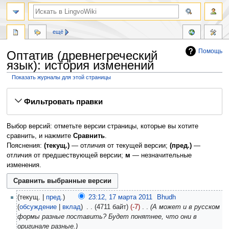
ещё
Помощь
Оптатив (древнегреческий
язык): история изменений
Показать журналы для этой страницы
Перейти
Перейти
Фильтровать правки
к
к
навигации
поиску
Выбор версий: отметьте версии страницы, которые вы хотите
сравнить, и нажмите
Сравнить
.
Пояснения:
(текущ.)
— отличия от текущей версии;
(пред.)
—
отличия от предшествующей версии;
м
— незначительные
изменения.
текущ.
пред.
23:12, 17 марта 2011
‎
Bhudh
обсуждение
вклад
‎
4711 байт
-7
‎
А может и в русском
формы разные поставить? Будет понятнее, что они в
оригинале разные.