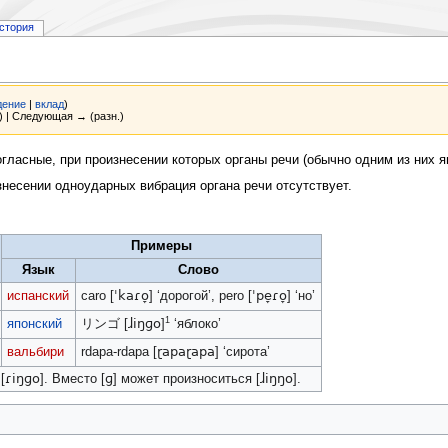
стория
дение
|
вклад
)
) | Следующая → (разн.)
огласные, при произнесении которых органы речи (обычно одним из них я
знесении одноударных вибрация органа речи отсутствует.
Примеры
Язык
Слово
ˈkaɾo̞
ˈpe̞ɾo̞
испанский
caro [
] ‘дорогой’, pero [
] ‘но’
1
ɺiŋɡo
японский
リンゴ [
]
‘яблоко’
ɽapaɽapa
вальбири
rdapa-rdapa [
] ‘сирота’
ɾiŋɡo
ɡ
ɺiŋŋo
 [
]. Вместо [
] может произноситься [
].