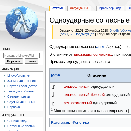
статья
обсуждение
просмотр кода
и
Одноударные согласные
Версия от 22:51, 26 ноября 2010;
Bhudh
(
обсуж
(
разн.
)
← Предыдущая
| Текущая версия (разн.
Перейти
Перейти
Одноударные согласные (
англ.
flap, tap
) — с
поиск
к
к
В отличие от
дрожащих согласных
, при прои
навигации
поиску
Примеры одноударных согласных:
навигация
МФА
Описание
Lingvoforum.net
Заглавная страница
ɾ
Портал сообщества
альвеолярный
одноударный
Текущие события
ɺ
альвеолярный
боковой
одноударный
Свежие правки
ɽ
Случайная статья
ретрофлексный
одноударный
Справка
1
ɾ
Может произноситься с альвеолярным [
]:
инструменты
Ссылки сюда
Категория
:
Фонетика
Связанные правки