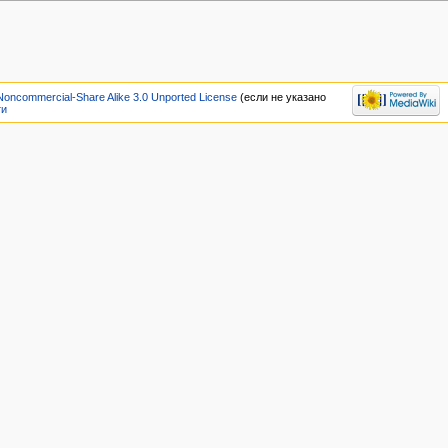
Noncommercial-Share Alike 3.0 Unported License
(если не указано
ти