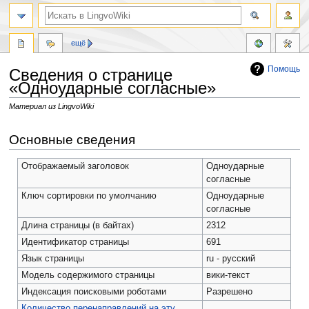
ещё
Помощь
Сведения о странице
«Одноударные согласные»
Материал из LingvoWiki
Перейти
Перейти
Основные сведения
к
к
навигации
поиску
Отображаемый заголовок
Одноударные
согласные
Ключ сортировки по умолчанию
Одноударные
согласные
Длина страницы (в байтах)
2312
Идентификатор страницы
691
Язык страницы
ru - русский
Модель содержимого страницы
вики-текст
Индексация поисковыми роботами
Разрешено
Количество перенаправлений на эту