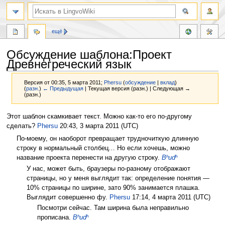
ещё
Обсуждение шаблона:Проект
Древнегреческий язык
Версия от 00:35, 5 марта 2011;
Phersu
(
обсуждение
|
вклад
)
(
разн.
)
← Предыдущая
| Текущая версия (разн.) | Следующая →
(разн.)
Перейти
Перейти
Этот шаблон скамкивает текст. Можно как-то его по-другому
к
к
сделать?
Phersu
20:43, 3 марта 2011 (UTC)
навигации
поиску
По-моему, он наоборот превращает трудночиткую длинную
строку в нормальный столбец… Но если хочешь, можно
название проекта перенести на другую строку.
Bʰudʰ
У нас, может быть, браузеры по-разному отображают
страницы, но у меня выглядит так: определение понятия —
10% страницы по ширине, зато 90% занимается плашка.
Выглядит совершенно фу.
Phersu
17:14, 4 марта 2011 (UTC)
Посмотри сейчас. Там ширина была неправильно
прописана.
Bʰudʰ