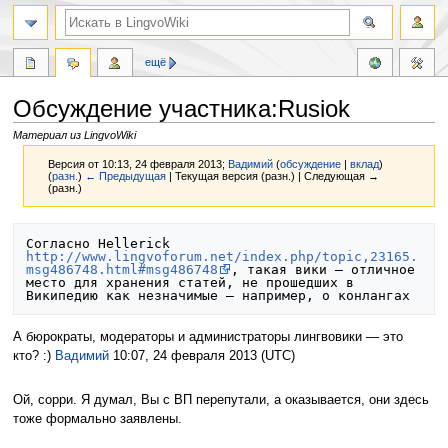
ещё
Обсуждение участника:Rusiok
Материал из LingvoWiki
Версия от 10:13, 24 февраля 2013;
Вадимий
(
обсуждение
|
вклад
)
(
разн.
)
← Предыдущая
| Текущая версия (разн.) | Следующая →
(разн.)
Перейти
Перейти
Согласно Hellerick 
к
к
http://www.lingvoforum.net/index.php/topic,23165.
msg486748.html#msg486748
, такая вики — отличное 
навигации
поиску
место для хранения статей, не прошедших в 
А бюрократы, модераторы и администраторы лингвовики — это
кто? :)
Вадимий
10:07, 24 февраля 2013 (UTC)
Ой, сорри. Я думал, Вы с ВП перепутали, а оказывается, они здесь
тоже формально заявлены.