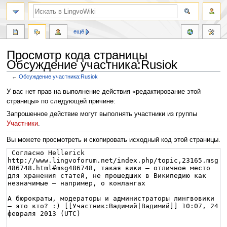
ещё
Просмотр кода страницы
Обсуждение участника:Rusiok
←
Обсуждение участника:Rusiok
Перейти
Перейти
У вас нет прав на выполнение действия «редактирование этой
к
к
страницы» по следующей причине:
навигации
поиску
Запрошенное действие могут выполнять участники из группы
Участники
.
Вы можете просмотреть и скопировать исходный код этой страницы.