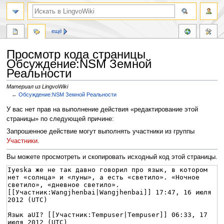
ещё
Просмотр кода страницы
Обсуждение:NSM Земной
Реальности
Материал из LingvoWiki
←
Обсуждение:NSM Земной Реальности
Перейти
Перейти
У вас нет прав на выполнение действия «редактирование этой
к
к
страницы» по следующей причине:
навигации
поиску
Запрошенное действие могут выполнять участники из группы
Участники
.
Вы можете просмотреть и скопировать исходный код этой страницы.