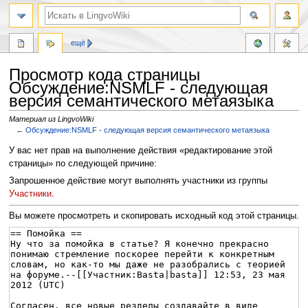
ещё
Просмотр кода страницы
Обсуждение:NSMLF - следующая
версия семантического метаязыка
Материал из LingvoWiki
←
Обсуждение:NSMLF - следующая версия семантического метаязыка
Перейти
Перейти
У вас нет прав на выполнение действия «редактирование этой
к
к
страницы» по следующей причине:
навигации
поиску
Запрошенное действие могут выполнять участники из группы
Участники
.
Вы можете просмотреть и скопировать исходный код этой страницы.