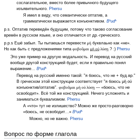
сослагательное, вместо более привычного будущего
изъявительного.
Phersu
Я имел в виду, что семантически оптатив, а
грамматически выражается конъюнктивом.
Bʰudʰ
p.s. Оптатив переведён будущим, потому что таково согласование
времён в русском языке, и оно отличается от др.-греческого.
p.p.s Ешё забыл. Ты пытаешься перевести
μή
буквлаьно как «не».
Но как быть с предложениями типа
φοβοῦμαι
μὴ οὐ
λύσῃ
? :)
Phersu
Это уже пример на другую модальность. И перевод на русский
вообще другой конструкцией будет, если я правильно понял
выражение…
Bʰudʰ
Перевод на русский именно такой: "я боюсь, что не + буд.вр."
В греческом этой конструкции соответствует "я боюсь μὴ οὐ
конъюнктив/оптатив".
φοβοῦμαι μὴ οὐ λύσῃ
— «боюсь, что не
освободит». Всё той же конструкцией. Нечего усложнять и
заниматься буквализмом.
Phersu
А «что» тут не излишество? Можно же просто-разговорно
«боюсь, не освободит…»
Bʰudʰ
Можно, но не важно.
Phersu
Вопрос по форме глагола