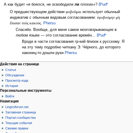
А как будет «я боялся, не освободили
ли
плохих»?
Bʰudʰ
О предшествующем действии
φοβοῦμαι
использует обычный
индикатив с обычным видовым согласованием:
ἐφοβούμην μὴ
ἔλυσαν τοὺς κακούς
.
Phersu
Спасибо. Вообще, для меня самое мозговзрывающее в
любом языке — это согласование времён…
Bʰudʰ
Вроде в части согласования гр-кий близок к русскому. Я
на эту тему подробно читкану Э. Чёрного, до которого
наконец-то дошли руки
Phersu
Действия на странице
Статья
Обсуждение
Просмотр кода
История
Персональные инструменты
Войти
Навигация
Lingvoforum.net
Заглавная страница
Портал сообщества
Текущие события
Свежие правки