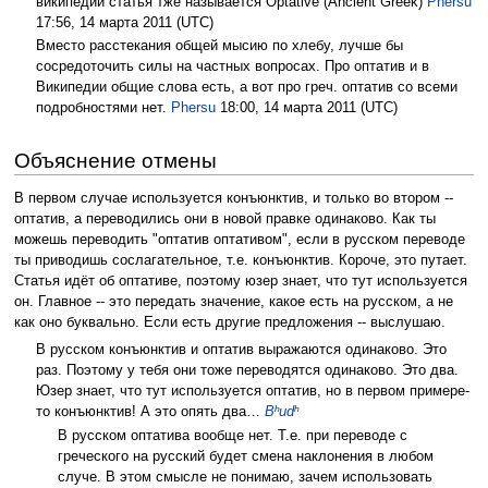
википедии статья тже называется Optative (Ancient Greek)
Phersu
17:56, 14 марта 2011 (UTC)
Вместо расстекания общей мысию по хлебу, лучше бы
сосредоточить силы на частных вопросах. Про оптатив и в
Википедии общие слова есть, а вот про греч. оптатив со всеми
подробностями нет.
Phersu
18:00, 14 марта 2011 (UTC)
Объяснение отмены
В первом случае используется конъюнктив, и только во втором --
оптатив, а переводились они в новой правке одинаково. Как ты
можешь переводить "оптатив оптативом", если в русском переводе
ты приводишь сослагательное, т.е. конъюнктив. Короче, это путает.
Статья идёт об оптативе, поэтому юзер знает, что тут используется
он. Главное -- это передать значение, какое есть на русском, а не
как оно буквально. Если есть другие предложения -- выслушаю.
В русском конъюнктив и оптатив выражаются одинаково. Это
раз. Поэтому у тебя они тоже переводятся одинаково. Это два.
Юзер знает, что тут используется оптатив, но в первом примере-
то конъюнктив! А это опять два…
Bʰudʰ
В русском оптатива вообще нет. Т.е. при переводе с
греческого на русский будет смена наклонения в любом
случе. В этом смысле не понимаю, зачем использовать