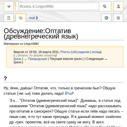
ещё
Обсуждение:Оптатив
(древнегреческий язык)
Материал из LingvoWiki
Версия от 18:50, 18 марта 2011;
Phersu
(
обсуждение
|
вклад
)
(
→‎Вопрос по форме глагола
)
(
разн.
)
← Предыдущая
| Текущая версия (разн.) | Следующая →
(разн.)
Перейти
Перейти
?
к
к
навигации
поиску
Ну, блин, даёшь! Оптатив, что, только в греческом был? Общую
статью (-ие -ьи) тоже делать надо!
Bʰudʰ
Э-э... "Оптатив (древнегреческий язык)". Думаешь, в статье под
названием "Оптатив (древнегреческий язык)" надо рассказывать
про оптатив в санскрите? Общую статье если тебе надо писать --
пиши сам, я-то тут какая преграда. Я в данный момент озабочен
др.-греч. проектом, всё на свете сразу не могу. В англ.