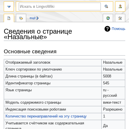
ещё
Помощь
Сведения о странице
«Назальные»
Перейти
Перейти
Основные сведения
к
к
навигации
поиску
Отображаемый заголовок
Назальные
Ключ сортировки по умолчанию
Назальные
Длина страницы (в байтах)
5008
Идентификатор страницы
545
Язык страницы
ru -
русский
Модель содержимого страницы
вики-текст
Индексация поисковыми роботами
Разрешено
Количество перенаправлений на эту страницу
1
Учитывается счётчиком как содержательная
Да
страница