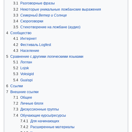
3.1
Разговорные фразы
3.2
Некоторые уникальные ложбанские выражения
3.3
Северный Ветер и Солнце
3.4
Скороговорки
3.5
Стихотворение на ложбане (аудио)
4
Сообщество
4.1
Интернет
4.2
Фестиваль Logfest
4.3
Население
5
Сравнение с другими логическими языками
5.1
Логлан
5.2
Lojsk
5.3
Voksigid
5.4
Gua\spi
6
Ссылки
7
Внешние ссылки
7.1
Общее
7.2
Личные блоги
7.3
Дискуссионные группы
7.4
Обучающие курсы/ресурсы
7.4.1
Для начинающих
7.4.2
Расширенные материалы