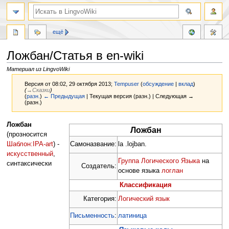
ещё
Ложбан/Статья в en-wiki
Материал из LingvoWiki
Версия от 08:02, 29 октября 2013;
Tempuser
(
обсуждение
|
вклад
)
(
→‎Сказки
)
(
разн.
)
← Предыдущая
| Текущая версия (разн.) | Следующая →
(разн.)
Перейти
Перейти
Ложбан
Ложбан
к
к
(прозносится
навигации
поиску
Самоназвание:
la .lojban.
Шаблон:IPA-art
) -
искусственный
,
Группа Логического Языка
на
синтаксически
Создатель:
основе языка
логлан
Классификация
Категория:
Логический язык
Письменность
:
латиница