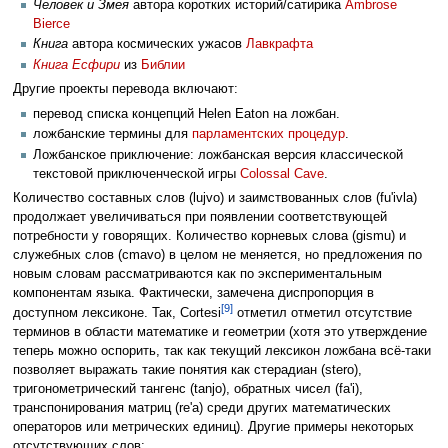
Человек и Змея
автора коротких историй/сатирика
Ambrose
Bierce
Книга
автора космических ужасов
Лавкрафта
Книга Есфири
из
Библии
Другие проекты перевода включают:
перевод списка концепций Helen Eaton на ложбан.
ложбанские термины для
парламентских процедур
.
Ложбанское приключение: ложбанская версия классической
текстовой приключенческой игры
Colossal Cave
.
Количество составных слов (lujvo) и заимствованных слов (fu'ivla)
продолжает увеличиваться при появлении соответствующей
потребности у говорящих. Количество корневых слова (gismu) и
служебных слов (cmavo) в целом не меняется, но предложения по
новым словам рассматриваются как по экспериментальным
компонентам языка. Фактически, замечена диспропорция в
[9]
доступном лексиконе. Так, Cortesi
отметил отметил отсутствие
терминов в области математике и геометрии (хотя это утверждение
теперь можно оспорить, так как текущий лексикон ложбана всё-таки
позволяет выражать такие понятия как стерадиан (stero),
тригонометрический тангенс (tanjo), обратных чисел (fa'i),
транспонирования матриц (re'a) среди других математических
операторов или метрических единиц). Другие примеры некоторых
отсутствующих слов: