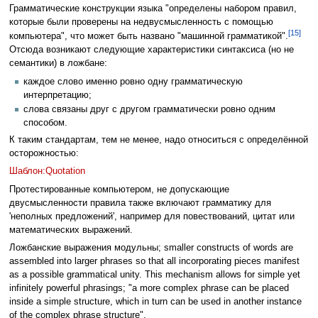
Грамматические конструкции языка "определены набором правил,
которые были проверены на недвусмысленность с помощью
[15]
компьютера", что может быть названо "машинной грамматикой".
Отсюда возникают следующие характеристики синтаксиса (но не
семантики) в ложбане:
каждое слово именно ровно одну грамматическую
интерпретацию;
слова связаны друг с другом грамматически ровно одним
способом.
К таким стандартам, тем не менее, надо относиться с определённой
осторожностью:
Шаблон:Quotation
Протестированные компьютером, не допускающие
двусмысленности правила также включают грамматику для
'неполных предложений', например для повествований, цитат или
математических выражений.
Ложбанские выражения модульны; smaller constructs of words are
assembled into larger phrases so that all incorporating pieces manifest
as a possible grammatical unity. This mechanism allows for simple yet
infinitely powerful phrasings; "a more complex phrase can be placed
inside a simple structure, which in turn can be used in another instance
of the complex phrase structure".