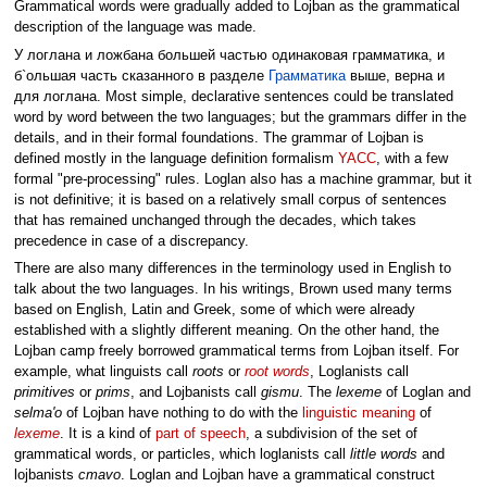
Grammatical words were gradually added to Lojban as the grammatical
description of the language was made.
У логлана и ложбана большей частью одинаковая грамматика, и
б`ольшая часть сказанного в разделе
Грамматика
выше, верна и
для логлана. Most simple, declarative sentences could be translated
word by word between the two languages; but the grammars differ in the
details, and in their formal foundations. The grammar of Lojban is
defined mostly in the language definition formalism
YACC
, with a few
formal "pre-processing" rules. Loglan also has a machine grammar, but it
is not definitive; it is based on a relatively small corpus of sentences
that has remained unchanged through the decades, which takes
precedence in case of a discrepancy.
There are also many differences in the terminology used in English to
talk about the two languages. In his writings, Brown used many terms
based on English, Latin and Greek, some of which were already
established with a slightly different meaning. On the other hand, the
Lojban camp freely borrowed grammatical terms from Lojban itself. For
example, what linguists call
roots
or
root words
, Loglanists call
primitives
or
prims
, and Lojbanists call
gismu
. The
lexeme
of Loglan and
selma'o
of Lojban have nothing to do with the
linguistic meaning
of
lexeme
. It is a kind of
part of speech
, a subdivision of the set of
grammatical words, or particles, which loglanists call
little words
and
lojbanists
cmavo
. Loglan and Lojban have a grammatical construct