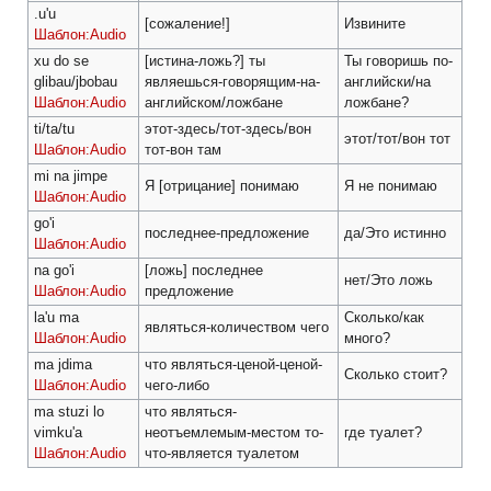
.u'u
[сожаление!]
Извините
Шаблон:Audio
xu do se
[истина-ложь?] ты
Ты говоришь по-
glibau/jbobau
являешься-говорящим-на-
английски/на
Шаблон:Audio
английском/ложбане
ложбане?
ti/ta/tu
этот-здесь/тот-здесь/вон
этот/тот/вон тот
Шаблон:Audio
тот-вон там
mi na jimpe
Я [отрицание] понимаю
Я не понимаю
Шаблон:Audio
go'i
последнее-предложение
да/Это истинно
Шаблон:Audio
na go'i
[ложь] последнее
нет/Это ложь
Шаблон:Audio
предложение
la'u ma
Сколько/как
являться-количеством чего
Шаблон:Audio
много?
ma jdima
что являться-ценой-ценой-
Сколько стоит?
Шаблон:Audio
чего-либо
ma stuzi lo
что являться-
vimku'a
неотъемлемым-местом то-
где туалет?
Шаблон:Audio
что-является туалетом