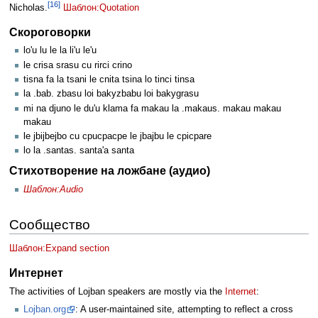
[16]
Nicholas.
Шаблон:Quotation
Скороговорки
lo'u lu le la li'u le'u
le crisa srasu cu rirci crino
tisna fa la tsani le cnita tsina lo tinci tinsa
la .bab. zbasu loi bakyzbabu loi bakygrasu
mi na djuno le du'u klama fa makau la .makaus. makau makau
makau
le jbijbejbo cu cpucpacpe le jbajbu le cpicpare
lo la .santas. santa'a santa
Стихотворение на ложбане (аудио)
Шаблон:Audio
Сообщество
Шаблон:Expand section
Интернет
The activities of Lojban speakers are mostly via the
Internet
:
Lojban.org
: A user-maintained site, attempting to reflect a cross