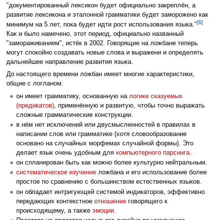
"документированный лексикон будет официально закреплён, а
развитие лексикона и эталонной грамматики будет заморожено как
[6]
минимум на 5 лет, пока будет идти рост использования языка."
Как и было намечено, этот период, официально названный
"замораживанием", истёк в 2002. Говорящие на ложбане теперь
могут спокойно создавать новые слова и выражени и определять
дальнейшее направление развития языка.
До настоящего времени ложбан имеет многие характеристики,
общие с логланом:
он имеет грамматику, основанную на
логике сказуемых
(предикатов)
, применённую и развитую, чтобы точно выражать
сложные грамматические конструкции.
в нём нет исключений или двусмысленностей в правилах в
написании слов или грамматике (хотя словообразование
основано на случайных морфемах случайной формы). Это
делает язык очень удобным для
компьютерного парсинга
.
он спланирован быть как можно более культурно нейтральным.
систематическое изучение
ложбана и его использование более
простое по сравнению с большинством естественных языков.
он обладает интригующей системой индикаторов, эффективно
передающих контекстное
отношение
говорящего к
происходящему, а также
эмоции
.