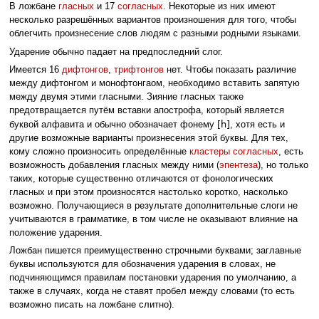
В ложбане
гласных
и 17
согласных
. Некоторые из них имеют
несколько разрешённых вариантов произношения для того, чтобы
облегчить произнесение слов людям с разными родными языками.
Ударение обычно падает на предпоследний слог.
Имеется 16
дифтонгов
,
трифтонгов
нет. Чтобы показать различие
между дифтонгом и монофтонгаом, необходимо вставить запятую
между двумя этими гласными. Зияние гласных также
предотвращается путём вставки апострофа, который является
[h]
буквой алфавита и обычно обозначает фонему
, хотя есть и
другие возможные варианты произнесения этой буквы. Для тех,
кому сложно произносить определённые
кластеры согласных
, есть
возможность добавления гласных между ними (
эпентеза
), но только
таких, которые существенно отличаются от фонологических
гласных и при этом произносятся настолько коротко, насколько
возможно. Получающиеся в результате дополнительные слоги не
учитываются в грамматике, в том числе не оказывают влияние на
положение ударения.
Ложбан пишется преимущественно строчными буквами; заглавные
буквы используются для обозначения ударения в словах, не
подчиняющимся правилам постановки ударения по умолчанию, а
также в случаях, когда не ставят пробел между словами (то есть
возможно писать на ложбане слитно).