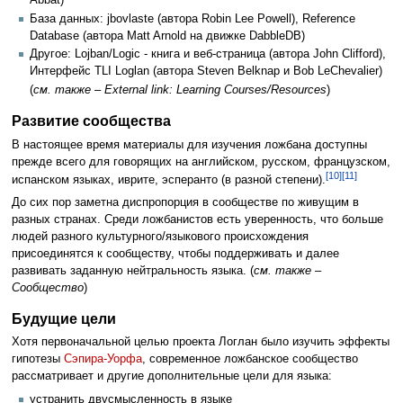
Abbat)
База данных: jbovlaste (автора Robin Lee Powell), Reference
Database (автора Matt Arnold на движке DabbleDB)
Другое: Lojban/Logic - книга и веб-страница (автора John Clifford),
Интерфейс TLI Loglan (автора Steven Belknap и Bob LeChevalier)
(
см. также – External link: Learning Courses/Resources
)
Развитие сообщества
В настоящее время материалы для изучения ложбана доступны
прежде всего для говорящих на английском, русском, французском,
[10]
[11]
испанском языках, иврите, эсперанто (в разной степени).
До сих пор заметна диспропорция в сообществе по живущим в
разных странах. Среди ложбанистов есть уверенность, что больше
людей разного культурного/языкового происхождения
присоединятся к сообществу, чтобы поддерживать и далее
развивать заданную нейтральность языка. (
см. также –
Сообщество
)
Будущие цели
Хотя первоначальной целью проекта Логлан было изучить эффекты
гипотезы
Сэпира-Уорфа
, современное ложбанское сообщество
рассматривает и другие дополнительные цели для языка:
устранить двусмысленность в языке