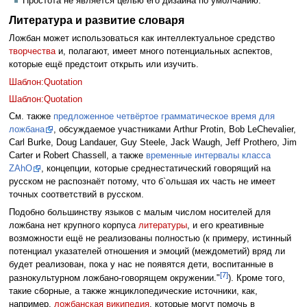
Простота не является целью его дизайна по умолчанию.
Литература и развитие словаря
Ложбан может использоваться как интеллектуальное средство
творчества
и, полагают, имеет много потенциальных аспектов,
которые ещё предстоит открыть или изучить.
Шаблон:Quotation
Шаблон:Quotation
См. также
предложенное четвёртое грамматическое время для
ложбана
, обсуждаемое участниками Arthur Protin, Bob LeChevalier,
Carl Burke, Doug Landauer, Guy Steele, Jack Waugh, Jeff Prothero, Jim
Carter и Robert Chassell, а также
временные интервалы класса
ZAhO
, концепции, которые среднестатический говорящий на
русском не распознаёт потому, что б`ольшая их часть не имеет
точных соответствий в русском.
Подобно большинству языков с малым числом носителей для
ложбана нет крупного корпуса
литературы
, и его креативные
возможности ещё не реализованы полностью (к примеру, истинный
потенциал указателей отношения и эмоций (междометий) вряд ли
будет реализован, пока у нас не появятся дети, воспитанные в
[7]
разнокультурном ложбано-говорящем окружении."
). Кроме того,
такие сборные, а также жнциклопедические источники, как,
например,
ложбанская википедия
, которые могут помочь в