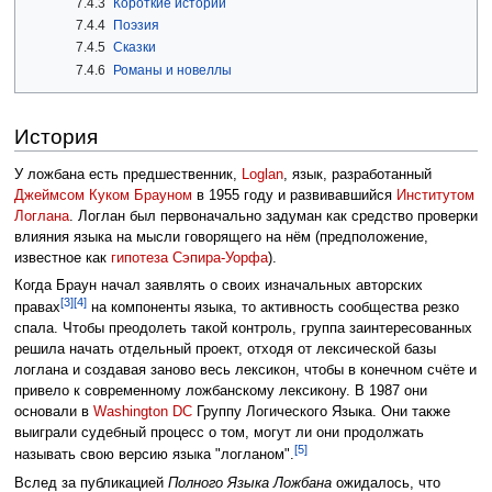
7.4.3
Короткие истории
7.4.4
Поэзия
7.4.5
Сказки
7.4.6
Романы и новеллы
История
У ложбана есть предшественник,
Loglan
, язык, разработанный
Джеймсом Куком Брауном
в 1955 году и развивавшийся
Институтом
Логлана
. Логлан был первоначально задуман как средство проверки
влияния языка на мысли говорящего на нём (предположение,
известное как
гипотеза Сэпира-Уорфа
).
Когда Браун начал заявлять о своих изначальных авторских
[3]
[4]
правах
на компоненты языка, то активность сообщества резко
спала. Чтобы преодолеть такой контроль, группа заинтересованных
решила начать отдельный проект, отходя от лексической базы
логлана и создавая заново весь лексикон, чтобы в конечном счёте и
привело к современному ложбанскому лексикону. В 1987 они
основали в
Washington DC
Группу Логического Языка. Они также
выиграли судебный процесс о том, могут ли они продолжать
[5]
называть свою версию языка "логланом".
Вслед за публикацией
Полного Языка Ложбана
ожидалось, что