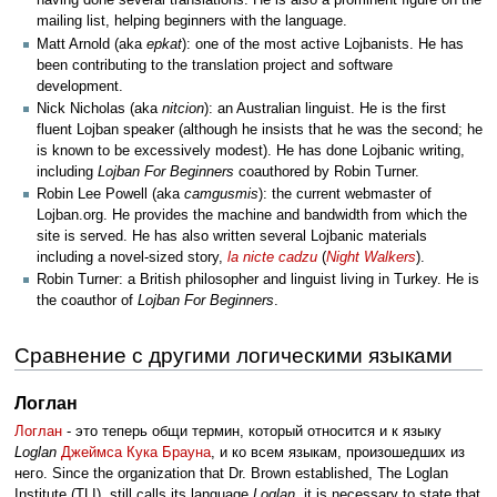
having done several translations. He is also a prominent figure on the
mailing list, helping beginners with the language.
Matt Arnold (aka
epkat
): one of the most active Lojbanists. He has
been contributing to the translation project and software
development.
Nick Nicholas (aka
nitcion
): an Australian linguist. He is the first
fluent Lojban speaker (although he insists that he was the second; he
is known to be excessively modest). He has done Lojbanic writing,
including
Lojban For Beginners
coauthored by Robin Turner.
Robin Lee Powell (aka
camgusmis
): the current webmaster of
Lojban.org. He provides the machine and bandwidth from which the
site is served. He has also written several Lojbanic materials
including a novel-sized story,
la nicte cadzu
(
Night Walkers
).
Robin Turner: a British philosopher and linguist living in Turkey. He is
the coauthor of
Lojban For Beginners
.
Сравнение с другими логическими языками
Логлан
Логлан
- это теперь общи термин, который относится и к языку
Loglan
Джеймса Кука Брауна
, и ко всем языкам, произошедших из
него. Since the organization that Dr. Brown established, The Loglan
Institute (TLI), still calls its language
Loglan
, it is necessary to state that