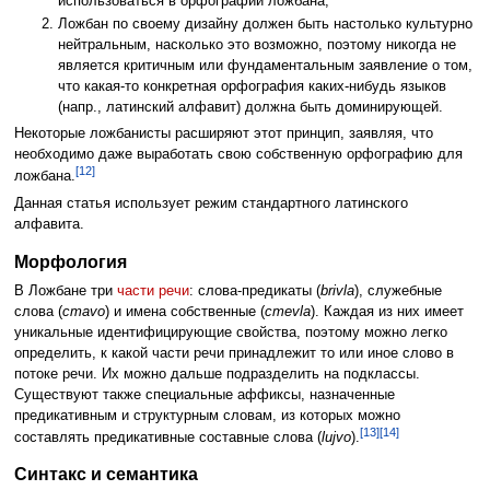
использоваться в орфографии ложбана;
Ложбан по своему дизайну должен быть настолько культурно
нейтральным, насколько это возможно, поэтому никогда не
является критичным или фундаментальным заявление о том,
что какая-то конкретная орфография каких-нибудь языков
(напр., латинский алфавит) должна быть доминирующей.
Некоторые ложбанисты расширяют этот принцип, заявляя, что
необходимо даже выработать свою собственную орфографию для
[12]
ложбана.
Данная статья использует режим стандартного латинского
алфавита.
Морфология
В Ложбане три
части речи
: слова-предикаты (
brivla
), служебные
слова (
cmavo
) и имена собственные (
cmevla
). Каждая из них имеет
уникальные идентифицирующие свойства, поэтому можно легко
определить, к какой части речи принадлежит то или иное слово в
потоке речи. Их можно дальше подразделить на подклассы.
Существуют также специальные аффиксы, назначенные
предикативным и структурным словам, из которых можно
[13]
[14]
составлять предикативные составные слова (
lujvo
).
Синтакс и семантика