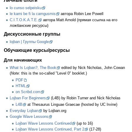
Личные блоги
lo cunso selpeisku
le karni be fi la camgusmis
автора Robin Lee Powell
C.I.T.O.K.A.T.E.
автора Matt Arnold (прямая ссылка на его
ложбанские ресурсы)
Дискуссионные группы
lojban | Группы Google
Обучающие курсы/ресурсы
Для начинающих
What Is Lojban?, The Book
edited by Nick Nicholas, John Cowan
(
Note:
this is the so-called "Level 0" booklet.)
PDF
HTML
on Scribd.com
Lojban For Beginners
(L4B) by Robin Turner and Nick Nicholas
L4B
at Thesaurus Linguae Graecae (hosted by UC Irvine)
Everyday Lojban
by Lojban.org
Google Wave Lessons
Lojban Wave Lessons Continued
(up to 16)
Lojban Wave Lessons Continued, Part 2
(17-28)