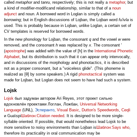
called
metaphor
and
tanru
, respectively; this is not really a
metaphor
, but
a kind of modifier-modificand relationship, similar to that of a
noun
adjunct
and noun. A borrowed word in Loglan is simply called a
borrowing
; but in English discussions of Lojban, the Lojban word
fu'ivla
is
used. This is probably because in Lojban, unlike Loglan, a certain set of
CV templates is reserved for borrowed words.
In the new phonology for Lojban, the consonant
q
and the vowel
w
were
removed, and the consonant
h
was replaced by
x
. The consonant '
(
apostrophe
) was added with the value of [h] in the
International Phonetic
Alphabet
, but its distribution is such that it can appear only intervocally,
and in discussions of the morphology and phonotactics, it is described
not as a proper consonant, but a "voiceless glide". (This phoneme is
realized as [θ] by some speakers.) A rigid
phonotactical
system was
made for Lojban, but Loglan does not seem to have had such a system.
Lojsk
Lojsk
был задуман автором Ari Reyes, этот проект сильно
вдохновлён проектами Логлан, Ложбан,
Universal Networking
Language
(UNL),
Эсперанто
,
Visual Basic
,
Dutton's Speedwords
,
Ceqli
и Gua\spi
Шаблон:Citation needed
. It is designed to be more single-
syllable oriented. If possible, that would nonetheless lead Lojsk to be
more sensitive to noisy environments than Lojban is
Шаблон:Says who
,
therefore its practicality in oral communication may be