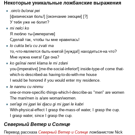
Некоторые уникальные ложбанские выражения
.oiro'o bu'onai pei
[физическая боль!] [окончание эмоции] [?]
У тебя уже не болит?
mi nelci ko
Я люблю ты-[императив]
Сделай так, чтобы ты мне нравилась!
lo cukta be'u cu zvati ma
то,-что-является быть-книгой [нужда!] находиться-на что?
Мне нужна книга! Где она?
ko ga'inai nenri klama le mi zdani
you-[imperative] [me-the-social-inferior!] inside-type-of come that-
which-is-described-as having-to-do-with-me house
I would be honored if you would enter my residence.
le nanmu cu ninmu
one-or-more-specific-things-which-I-describe-as "men" are women
The man/men is a/are woman/women.
seri'agi mi jgari lei djacu gi mi jgari le kabri
With-physical-effect I grasp the-mass-of water, I grasp the cup.
I grasp water, since I grasp the cup.
Северный Ветер и Солнце
Перевод рассказа
Северный Ветер и Солнце
ложбанистом Nick