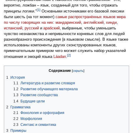
вероятно, ложбан – язык, созданный для того, чтобы отражать
[1]
принципы логики."
Основными источниками его базовой лексики
были шесть (на тот момент)
самые распространённых языков мира
по числу говорящих на них
:
мандаринский
,
английский
,
хинди
,
испанский
,
русский
и
арабский
, выбранные, чтобы уменьшить
чувство незнакомства и непривычности корневых слов для людей
разнообразного происхождения (в языковом смысле). В языке также
использованы компоненты других сконструированных языков,
примечательным примером чего могжет служить набор указателей
[2]
отношения и эмоций языка
Láadan
.
Содержание
1
История
1.1
Литература и развитие словаря
1.2
Развитие обучающего материала
1.3
Развитие сообщества
1.4
Будущие цели
2
Грамматика
2.1
Фонология и орфография
2.2
Морфология
2.3
Синтакс и семантика
3
Примеры