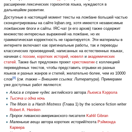
расширении лексических горизонтов языка, нуждаются в
дальнешйем развитии.
Доступные в настоящий момент тексты на ложбане большей частью
сконцентрированы на сайте lojban.org, хотя имеются независимые
ложбанские блоги и сайты. IRC-чат (и его архив) также содержит
множество интересных выражений на ложбане, но их
грамматическая корректность не гарантируется. Эти материалы в
интернете включают как оригинальные работы, так и переводы
классических произведений, написанных на естественных языках,
начиная с
поэзии
,
коротких историй
,
новелл
и
академических
статей
. Также был предложен проект
хрестоматии
с коллекцией
переведённых текстов, чтобы представить отрывки из разных
языков и разных жанров и стилей, желательно более, чем из 10000
[8]
слов
(
см. также – Внешняя ссылка: Литература
). Примерами
уже доступных работ являются:
Алиса в стране чудес
английского автора
Льюиса Кэррола
Тысяча и одна ночь
The Moon is a Harsh Mistress
(Глава 1) by the science fiction writer
Robert A. Heinlein
Пророк
ливанско-американского писателя
Kahlil Gibran
Маленькие вещи
автора коротких историй/поэта
Рэймонда
Карвера