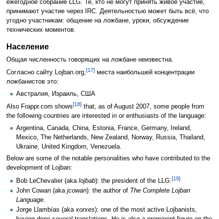
ежегодное собрание LLG. Те, кто не могут принять живое участие,
принимают участие через IRC. Деятельностью может быть всё, что
угодно участникам: общение на ложбане, уроки, обсуждение
технических моментов.
Население
Общая численность говорящих на ложбане неизвестна.
[17]
Согласно сайту Lojban.org,
места наибольшей концентрации
ложбанистов это:
Австралия, Израиль, США
[18]
Also Frappr.com shows
that, as of August 2007, some people from
the following countries are interested in or enthusiasts of the language:
Argentina, Canada, China, Estonia, France, Germany, Ireland,
Mexico, The Netherlands, New Zealand, Norway, Russia, Thailand,
Ukraine, United Kingdom, Venezuela.
Below are some of the notable personalities who have contributed to the
development of Lojban:
[19]
Bob LeChevalier (aka
lojbab
): the president of the LLG.
John Cowan (aka
jcowan
): the author of
The Complete Lojban
Language
.
Jorge Llambías (aka
xorxes
): one of the most active Lojbanists,