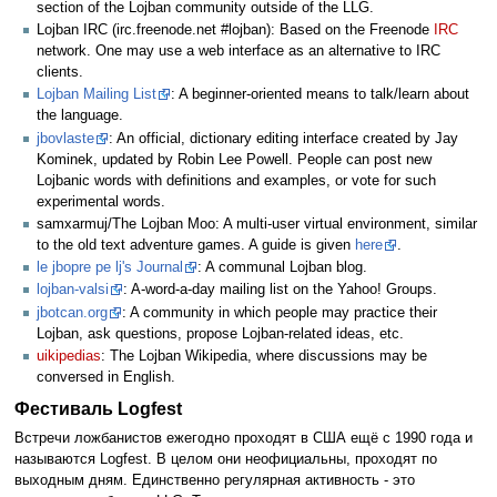
section of the Lojban community outside of the LLG.
Lojban IRC (irc.freenode.net #lojban): Based on the Freenode
IRC
network. One may use a web interface as an alternative to IRC
clients.
Lojban Mailing List
: A beginner-oriented means to talk/learn about
the language.
jbovlaste
: An official, dictionary editing interface created by Jay
Kominek, updated by Robin Lee Powell. People can post new
Lojbanic words with definitions and examples, or vote for such
experimental words.
samxarmuj/The Lojban Moo: A multi-user virtual environment, similar
to the old text adventure games. A guide is given
here
.
le jbopre pe lj's Journal
: A communal Lojban blog.
lojban-valsi
: A-word-a-day mailing list on the Yahoo! Groups.
jbotcan.org
: A community in which people may practice their
Lojban, ask questions, propose Lojban-related ideas, etc.
uikipedias
: The Lojban Wikipedia, where discussions may be
conversed in English.
Фестиваль Logfest
Встречи ложбанистов ежегодно проходят в США ещё с 1990 года и
называются Logfest. В целом они неофициальны, проходят по
выходным дням. Единственно регулярная активность - это