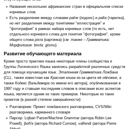
Названия нескольких африканских стран в официальном списке
корневых слов.
Есть разделение между словами
palne
(поднос) и
palta
(тарелка),
но нет разделения между понятиями "иллюстрация" и
"фотография" в рамках набора корневых слов (то есть, нет
отдельного корневого слова для понятия "фотография", кроме
общего слова
pixra
(картинка) (
см. также – Грамматика:
Морфология: brivla: gismu
).
Развитие обучающего материала
Кроме просто практики языка некоторые члены сообщества и
Группы Логического Языка занялись разработкой различных средств
для помощи изучающим язык.
Эталонная Грамматика Ложбана
(
CLL
, также известная как
Красная книга
из-за цвета её обложки, а
также
Кодекс Вальдемара
по имени его автора), опубликованная в
1997 году и ставшая последним словом в описании всех аспектов
языка, является одним из таких примеров. Некоторые из таких
проектов (в разной степени завершённости):
Разговорник: Проект ложбанского разговорника, CVS/Wiki
разговорника, карманного словаря
Парсер: Lojban Parser/Machine Grammar (автора Robin Lee
Powell), jbofi'e (автора Richard Curnow), valfendi (автора Pierre