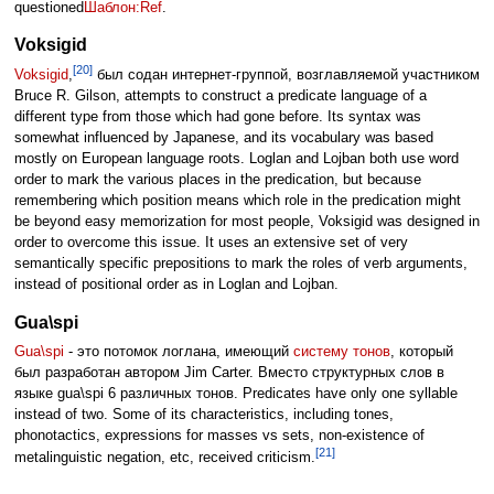
questioned
Шаблон:Ref
.
Voksigid
[20]
Voksigid
,
был содан интернет-группой, возглавляемой участником
Bruce R. Gilson, attempts to construct a predicate language of a
different type from those which had gone before. Its syntax was
somewhat influenced by Japanese, and its vocabulary was based
mostly on European language roots. Loglan and Lojban both use word
order to mark the various places in the predication, but because
remembering which position means which role in the predication might
be beyond easy memorization for most people, Voksigid was designed in
order to overcome this issue. It uses an extensive set of very
semantically specific prepositions to mark the roles of verb arguments,
instead of positional order as in Loglan and Lojban.
Gua\spi
Gua\spi
- это потомок логлана, имеющий
систему тонов
, который
был разработан автором Jim Carter. Вместо структурных слов в
языке gua\spi 6 различных тонов. Predicates have only one syllable
instead of two. Some of its characteristics, including tones,
phonotactics, expressions for masses vs sets, non-existence of
[21]
metalinguistic negation, etc, received criticism.