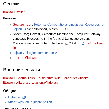
Ссылки
Шаблон:Reflist
Заметки
Goertzel, Ben
:
Potential Computational Linguistics Resources for
Lojban.
Self-published, March 6, 2005.
Speer, Rob; Havasi, Catherine: Meeting the Computer Halfway:
Language Processing in the Artificial Language Lojban.
Massachusetts Institute of Technology, 2004.
[1]
Шаблон:Dead
link
Lojban vs Loglan comparison
Шаблон:Cite web
Внешние ссылки
Шаблон:External links
Шаблон:InterWiki
Шаблон:Wikibooks
Шаблон:Wiktionary
Шаблон:Wiktionary
Общее
Lojban.org
живой журнал le jbopre pe lj