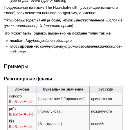
type-of past event type of burning
Предложение на языке The Nuu-chah-nulth (состоящее из одного
слова) расчленяется немного по-другому, а именно:
inkiw (огонь/гореть) -ihl (в доме) -'minik (множественное число) -'is
(уменьшительное) -'it (прошлое-время)
что может быть, однако, выражено на ложбане точно так же:
ложбан:
fagykemyzdanerso'icmapru
глоссирование:
огня-(-дом-внутри-много-маленький-прошлое-
событие
Примеры
Разговорные фразы
ложбан
буквальное значение
русский
coi/co'o
[приветствия!]/[прощание!]
привет/пока
Шаблон:Audio
pe'u
[пожалуйста!]
пожалуйста
Шаблон:Audio
ki'e
[благодарен!]
спасибо
Шаблон:Audio