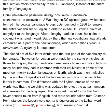
this section refers specifically to the TLI language, instead of the entire
family of languages.
Принципиальное различие между ложбаном и логланом
заключается в лексиконе. A Washington DC splinter group, which later
formed The Logical Language Group, LLG, decided in 1986 to remake
the entire vocabulary of Loglan in order to evade Dr. Brown's claim of
copyright to the language. After a lengthy battle in court, his claim to
copyright was ruled invalid. But by then, the new vocabulary was already
cemented as a part of the new language, which was called
Lojban: A
realization of Loglan
by its supporters.
The closed set of five-letter words was the first part of the vocabulary to
be remade. The words for Lojban were made by the same principles as
those for Loglan; that is, candidate forms were chosen according to how
many sounds they had in common with their equivalent in some of the
most commonly spoken languages on Earth, which was then multiplied
by the number of speakers of the languages with which the words had
letters in common. The difference with the Lojban remake of the root
words was that the weighting was updated to reflect the actual numbers
of speakers for the languages. This resulted in word forms that had
fewer sounds taken from English, and more sounds taken from Chinese.
For instance, the Loglan word
norma
is equivalent to the Lojban word
cnano
(cf.
Chinese
常,
pinyin
cháng
), both meaning "normal".