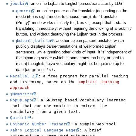
jboski
: an online Lojban-to-English parser/translator by LLG
genrei
: an online parser and/or translator (depending on the
mode (it has eight modes to choose from)): its "Translate
jboski
(Pretty)" mode works similarly to
, except that it starts
translating immediately, without requiring the clicking of a 'Submit'
button, and without destroying the Lojban text in the process.
jbofi'e
jbotcan's
: another Lojban parser/translator, which
publicly displays parse-translations of well-formed Lojban
sentences, while ignoring other kinds of input. It is independent of
the lojban.org server (which is sometimes too busy or hard to
reach) though its lujvo vocabulary might not be quite so up-to-
genrei
's).
date (as
Parallel 2
: a free program for parallel reading
and listening, based on the
implicit learning
approach
jMemorize
:
Popup.app
: a GNUstep based vocabulary learning
tool that can use cmafi'e to extract the
vocabulary from a given text.
Quizlet
:
Lojbanic Number Trainer
: a simple web tool
Xah's Logical Language Page
: A brief
introduction + some word categories