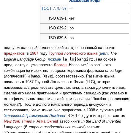
Языковые коды
ГОСТ 7.75–97
:
—
ISO 639-1:
нет
ISO 639-2:
jbo
ISO 639-3:
jbo
недвусмысленный человеческий язык, основанный на логике
предикатов
, в
1987
году
Группой логического языка
(
англ.
The
la lojbangirz.
Logical Language Group
,
ложбан
) на основе
предшествующего проекта
Логлан
. Название "Lojban" - это
комбинация
loj
и
ban
, являющихся короткими формами слов
logji
(логический) и
bangu
(язык), соответственно. Развитие языка
началось в 1987 Группой Логического Языка (LLG), которая
намеревалась реализовать цель логлана, а также дополнить язык,
сделав его более практичным и доступным свободно (как указано в
его официальном полном английском названии "Ложбан: реализация
логлана"). После долгого начального периода дискуссий и
тестирования, базис языка был проработан в 1998 с публикацией
Эталонной Грамматики Ложбана
. В 2012 году в интервью газетам
New York Times
и
Arika Okrent
автор книги
In the Land of Invented
Languages
(
В стране изобретённых языков
) заявил:
"Сконструированный язык с наиболее полной грамматикой - это,