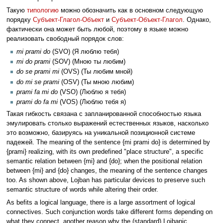
Такую
типологию
можно обозначить как в основном следующую
порядку
Субъект-Глагол-Объект
и
Субъект-Объект-Глагол
. Однако,
фактически она может быть любой, поэтому в языке можно
реализовать свободный порядок слов:
mi prami do
(SVO) (Я люблю тебя)
mi do prami
(SOV) (Мною ты любим)
do se prami mi
(OVS) (Ты любим мной)
do mi se prami
(OSV) (Ты мною любим)
prami fa mi do
(VSO) (Люблю я тебя)
prami do fa mi
(VOS) (Люблю тебя я)
Такая гибкость связана с запланированной способностью языка
эмулировать столько выражений естественных языков, насколько
это возможно, базируясь на уникальной позиционной системе
падежей. The meaning of the sentence {mi prami do} is determined by
{prami} realizing, with its own predefined "place structure", a specific
semantic relation between {mi} and {do}; when the positional relation
between {mi} and {do} changes, the meaning of the sentence changes
too. As shown above, Lojban has particular devices to preserve such
semantic structure of words while altering their order.
As befits a logical language, there is a large assortment of logical
connectives. Such conjunction words take different forms depending on
what they connect, another reason why the (standard) Lojbanic