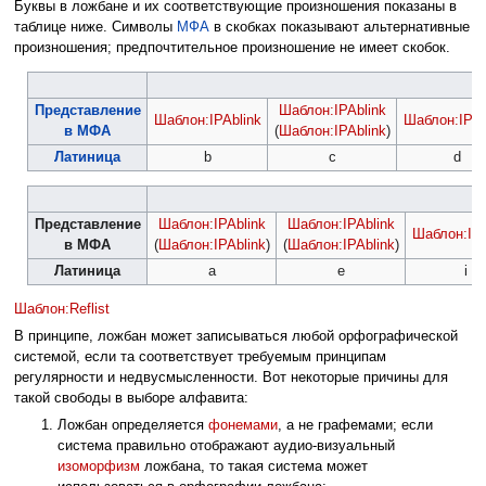
Буквы в ложбане и их соответствующие произношения показаны в
таблице ниже. Символы
МФА
в скобках показывают альтернативные
произношения; предпочтительное произношение не имеет скобок.
Представление
Шаблон:IPAblink
Шаблон:IPAblink
Шаблон:IPAb
в МФА
(
Шаблон:IPAblink
)
Латиница
b
c
d
Представление
Шаблон:IPAblink
Шаблон:IPAblink
Шаблон:IPA
в МФА
(
Шаблон:IPAblink
)
(
Шаблон:IPAblink
)
Латиница
a
e
i
Шаблон:Reflist
В принципе, ложбан может записываться любой орфографической
системой, если та соответствует требуемым принципам
регулярности и недвусмысленности. Вот некоторые причины для
такой свободы в выборе алфавита:
Ложбан определяется
фонемами
, а не графемами; если
система правильно отображают аудио-визуальный
изоморфизм
ложбана, то тaкая система может