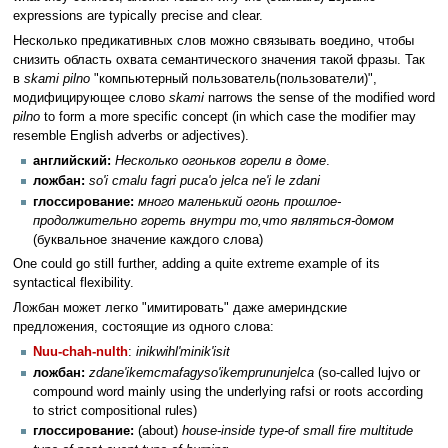
expressions are typically precise and clear.
Несколько предикативных слов можно связывать воедино, чтобы
снизить область охвата семантического значения такой фразы. Так
в
skami pilno
"компьютерный пользователь(пользователи)",
модифицирующее слово
skami
narrows the sense of the modified word
pilno
to form a more specific concept (in which case the modifier may
resemble English adverbs or adjectives).
английский:
Несколько огоньков горели в доме
.
ложбан:
so'i cmalu fagri puca'o jelca ne'i le zdani
глоссирование:
много маленький огонь прошлое-
продолжительно гореть внутри то,что являться-домом
(буквальное значение каждого слова)
One could go still further, adding a quite extreme example of its
syntactical flexibility.
Ложбан может легко "имитировать" даже америндские
предложения, состоящие из одного слова:
Nuu-chah-nulth
:
inikwihl'minik'isit
ложбан:
zdane'ikemcmafagyso'ikemprununjelca
(so-called lujvo or
compound word mainly using the underlying rafsi or roots according
to strict compositional rules)
глоссирование:
(about)
house-inside type-of small fire multitude