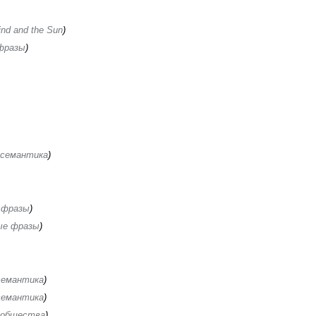
ind and the Sun
фразы
 семантика
 фразы
ые фразы
семантика
семантика
ообщества