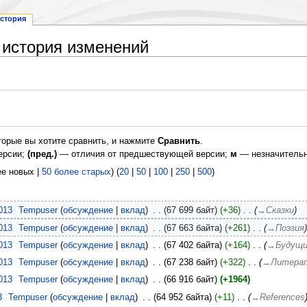
стория
: история изменений
торые вы хотите сравнить, и нажмите
Сравнить
.
ерсии;
(пред.)
— отличия от предшествующей версии;
м
— незначительн
ее новых |
50 более старых
) (
20
|
50
|
100
|
250
|
500
)
013
‎
Tempuser
обсуждение
вклад
‎
67 699 байт
+36
‎
→‎Сказки
013
‎
Tempuser
обсуждение
вклад
‎
67 663 байта
+261
‎
→‎Поэзия
013
‎
Tempuser
обсуждение
вклад
‎
67 402 байта
+164
‎
→‎Будущи
013
‎
Tempuser
обсуждение
вклад
‎
67 238 байт
+322
‎
→‎Литерат
013
‎
Tempuser
обсуждение
вклад
‎
66 916 байт
+1964
3
‎
Tempuser
обсуждение
вклад
‎
64 952 байта
+11
‎
→‎References