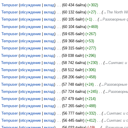
Tempuser
обсуждение
вклад
‎
60 434 байта
+302
Tempuser
обсуждение
вклад
‎
60 132 байта
+27
‎
→‎The North W
Tempuser
обсуждение
вклад
‎
60 105 байт
+1
‎
→‎Разговорные 
Tempuser
обсуждение
вклад
‎
60 104 байта
+469
Tempuser
обсуждение
вклад
‎
59 635 байт
+267
Tempuser
обсуждение
вклад
‎
59 368 байт
+53
Tempuser
обсуждение
вклад
‎
59 315 байт
+277
Tempuser
обсуждение
вклад
‎
59 038 байт
+296
Tempuser
обсуждение
вклад
‎
58 742 байта
+230
‎
→‎Синтакс и
Tempuser
обсуждение
вклад
‎
58 512 байт
+306
Tempuser
обсуждение
вклад
‎
58 206 байт
+458
Tempuser
обсуждение
вклад
‎
57 748 байт
+24
‎
→‎Разговорные
Tempuser
обсуждение
вклад
‎
57 724 байта
+245
‎
→‎Разговорн
Tempuser
обсуждение
вклад
‎
57 479 байт
+214
Tempuser
обсуждение
вклад
‎
57 265 байт
+488
Tempuser
обсуждение
вклад
‎
56 777 байт
+332
‎
→‎Синтакс и 
Tempuser
обсуждение
вклад
‎
56 445 байт
+412
‎
→‎Синтакс и 
Tempuser
обсуждение
вклад
‎
56 033 байта
-19
‎
→‎Развитие с