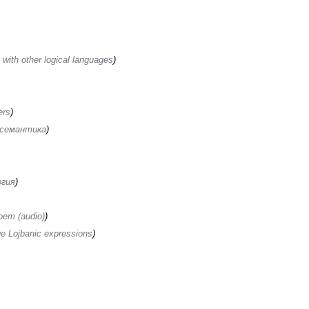
with other logical languages
ers
 семантика
гия
oem (audio)
e Lojbanic expressions