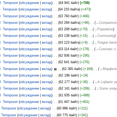
3
‎
Tempuser
обсуждение
вклад
‎
64 941 байт
+708
3
‎
Tempuser
обсуждение
вклад
‎
64 233 байта
+473
3
‎
Tempuser
обсуждение
вклад
‎
63 760 байт
+466
3
‎
Tempuser
обсуждение
вклад
‎
63 294 байта
+86
‎
→‎Comparison 
3
‎
Tempuser
обсуждение
вклад
‎
63 208 байт
+70
‎
→‎Population
3
‎
Tempuser
обсуждение
вклад
‎
63 138 байт
+15
‎
→‎Community
3
‎
Tempuser
обсуждение
вклад
‎
63 123 байта
+9
‎
→‎Tongue twist
3
‎
Tempuser
обсуждение
вклад
‎
63 114 байт
+178
‎
→‎Синтакс и
3
‎
Tempuser
обсуждение
вклад
‎
62 936 байт
+295
3
‎
Tempuser
обсуждение
вклад
‎
62 641 байт
+276
3
‎
Tempuser
обсуждение
вклад
‎
м
62 365 байт
+169
‎
→‎Морфоло
3
‎
Tempuser
обсуждение
вклад
‎
62 196 байт
+19
3
‎
Tempuser
обсуждение
вклад
‎
62 177 байт
+36
‎
→‎A Lojbanic p
3
‎
Tempuser
обсуждение
вклад
‎
62 141 байт
+206
‎
→‎Some uniqu
3
‎
Tempuser
обсуждение
вклад
‎
61 935 байт
+488
3
‎
Tempuser
обсуждение
вклад
‎
61 447 байт
+461
Tempuser
обсуждение
вклад
‎
60 986 байт
+211
Tempuser
обсуждение
вклад
‎
60 775 байт
+341