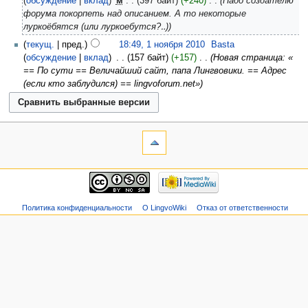
обсуждение
вклад
‎
м
397 байт
+240
‎
Надо создателю
форума покорпеть над описанием. А то некоторые
луркоёбятся (или луркоебутся?‥)
текущ.
пред.
18:49, 1 ноября 2010
‎
Basta
обсуждение
вклад
‎
157 байт
+157
‎
Новая страница: «
== По сути == Величайший сайт, папа Лингвовики. == Адрес
(если кто заблудился) == lingvoforum.net»
Политика конфиденциальности
О LingvoWiki
Отказ от ответственности