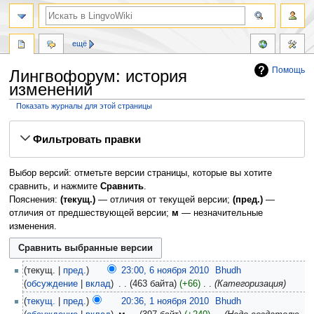
ещё
Помощь
Лингвофорум: история
изменений
Показать журналы для этой страницы
Перейти
Перейти
Фильтровать правки
к
к
навигации
поиску
Выбор версий: отметьте версии страницы, которые вы хотите
сравнить, и нажмите
Сравнить
.
Пояснения:
(текущ.)
— отличия от текущей версии;
(пред.)
—
отличия от предшествующей версии;
м
— незначительные
изменения.
текущ.
пред.
23:00, 6 ноября 2010
‎
Bhudh
обсуждение
вклад
‎
463 байта
+66
‎
Категоризация
текущ.
пред.
20:36, 1 ноября 2010
‎
Bhudh