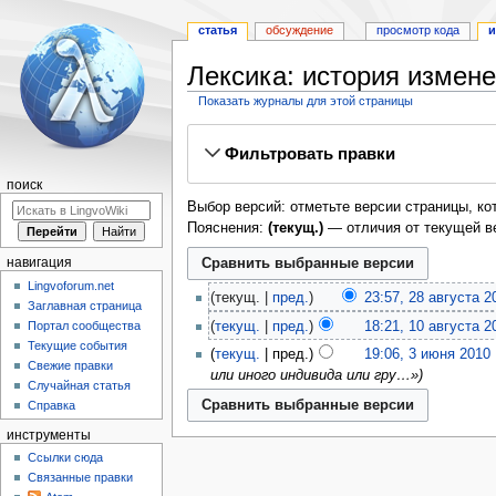
статья
обсуждение
просмотр кода
и
Лексика: история измен
Показать журналы для этой страницы
Перейти
Перейти
Фильтровать правки
к
к
навигации
поиску
поиск
Выбор версий: отметьте версии страницы, ко
Пояснения:
(текущ.)
— отличия от текущей в
навигация
Lingvoforum.net
текущ.
пред.
23:57, 28 августа 2
Заглавная страница
Портал сообщества
текущ.
пред.
18:21, 10 августа 2
Текущие события
текущ.
пред.
19:06, 3 июня 2010
‎
Свежие правки
или иного индивида или гру…»
Случайная статья
Справка
инструменты
Ссылки сюда
Связанные правки