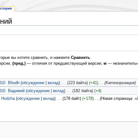
стория
ений
торые вы хотите сравнить, и нажмите
Сравнить
.
ерсии;
(пред.)
— отличия от предшествующей версии;
м
— незначительн
010
‎
Bhudh
обсуждение
вклад
‎
223 байта
+41
‎
Категоризация
010
‎
Вадимий
обсуждение
вклад
‎
182 байта
+4
Hodzha
обсуждение
вклад
‎
178 байт
+178
‎
Новая страница: «