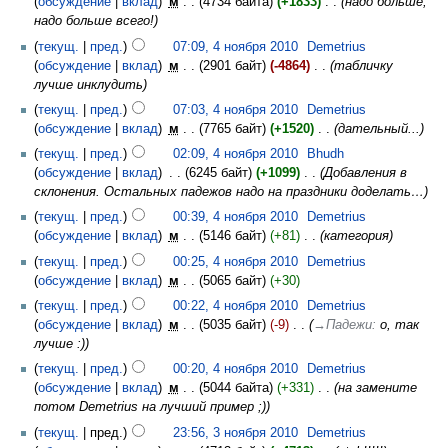
обсуждение
вклад
‎
м
4734 байта
+1833
‎
надо больше,
надо больше всего!
текущ.
пред.
07:09, 4 ноября 2010
‎
Demetrius
обсуждение
вклад
‎
м
2901 байт
-4864
‎
табличку
лучше инклудить
текущ.
пред.
07:03, 4 ноября 2010
‎
Demetrius
обсуждение
вклад
‎
м
7765 байт
+1520
‎
дательный...
текущ.
пред.
02:09, 4 ноября 2010
‎
Bhudh
обсуждение
вклад
‎
6245 байт
+1099
‎
Добавления в
склонения. Остальных падежов надо на праздники доделать…
текущ.
пред.
00:39, 4 ноября 2010
‎
Demetrius
обсуждение
вклад
‎
м
5146 байт
+81
‎
категория
текущ.
пред.
00:25, 4 ноября 2010
‎
Demetrius
обсуждение
вклад
‎
м
5065 байт
+30
текущ.
пред.
00:22, 4 ноября 2010
‎
Demetrius
обсуждение
вклад
‎
м
5035 байт
-9
‎
→‎Падежи
:
о, так
лучше :)
текущ.
пред.
00:20, 4 ноября 2010
‎
Demetrius
обсуждение
вклад
‎
м
5044 байта
+331
‎
на замените
потом Demetrius на лучший пример ;)
текущ.
пред.
23:56, 3 ноября 2010
‎
Demetrius