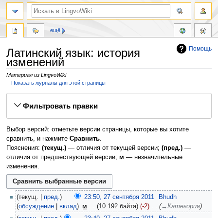
ещё
Помощь
Латинский язык: история
изменений
Материал из LingvoWiki
Показать журналы для этой страницы
Перейти
Перейти
Фильтровать правки
к
к
навигации
поиску
Выбор версий: отметьте версии страницы, которые вы хотите
сравнить, и нажмите
Сравнить
.
Пояснения:
(текущ.)
— отличия от текущей версии;
(пред.)
—
отличия от предшествующей версии;
м
— незначительные
изменения.
текущ.
пред.
23:50, 27 сентября 2011
‎
Bhudh
обсуждение
вклад
‎
м
10 192 байта
-2
‎
→‎Категория