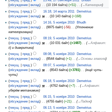
текущ.
пред.
23:49, 27 сентября 2011
‎
Bhudh
обсуждение
вклад
‎
10 194 байта
+51
‎
→‎Категория
текущ.
пред.
16:18, 14 марта 2011
‎
Demetrius
обсуждение
вклад
‎
м
10 143 байта
+168
текущ.
пред.
14:16, 5 ноября 2010
‎
Bhudh
обсуждение
вклад
‎
9975 байт
-56
‎
Уточнение
категоризации
текущ.
пред.
08:19, 5 ноября 2010
‎
Demetrius
обсуждение
вклад
‎
м
10 031 байт
+1487
‎
→‎Алфавит
:
i/j и диакритика
текущ.
пред.
08:08, 5 ноября 2010
‎
Demetrius
обсуждение
вклад
‎
8544 байта
+1
‎
→‎Основы глагола
текущ.
пред.
08:07, 5 ноября 2010
‎
Demetrius
обсуждение
вклад
‎
м
8543 байта
+3781
‎
ещё чуть-
чуть
текущ.
пред.
06:18, 5 ноября 2010
‎
Demetrius
обсуждение
вклад
‎
м
4762 байта
+7
‎
→‎Алфавит
:
уберём метанимию
текущ.
пред.
06:15, 5 ноября 2010
‎
Demetrius
обсуждение
вклад
‎
4755 байт
+21
‎
→‎Падеж
текущ.
пред.
06:13, 5 ноября 2010
‎
Demetrius