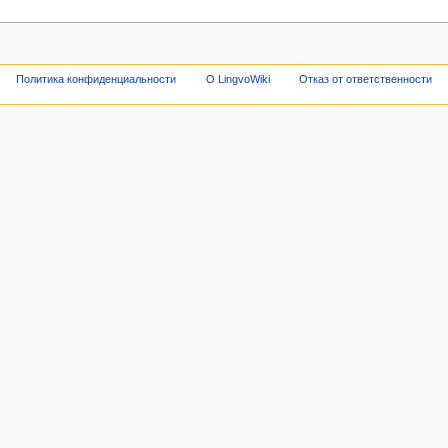
Политика конфиденциальности
О LingvoWiki
Отказ от ответственности