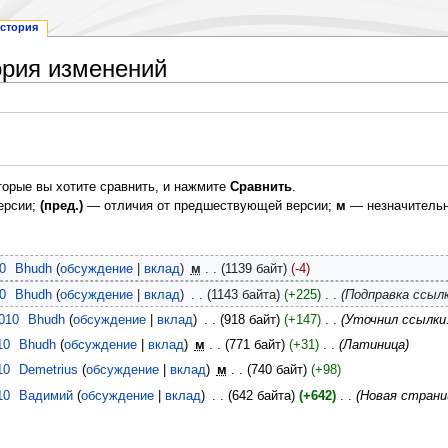
стория
ория изменений
торые вы хотите сравнить, и нажмите
Сравнить
.
ерсии;
(пред.)
— отличия от предшествующей версии;
м
— незначительн
0
‎
Bhudh
обсуждение
вклад
‎
м
1139 байт
-4
0
‎
Bhudh
обсуждение
вклад
‎
1143 байта
+225
‎
Подправка ссылк
2010
‎
Bhudh
обсуждение
вклад
‎
918 байт
+147
‎
Уточнил ссылки
10
‎
Bhudh
обсуждение
вклад
‎
м
771 байт
+31
‎
Латиница
10
‎
Demetrius
обсуждение
вклад
‎
м
740 байт
+98
10
‎
Вадимий
обсуждение
вклад
‎
642 байта
+642
‎
Новая страниц