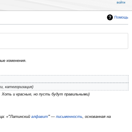
войти
Помощь
ые изменения.
и, категоризация
. Хоть и красные, но пусть будут правильными
а: «'''Латинский
алфавит
''' —
письменность
, основанная на