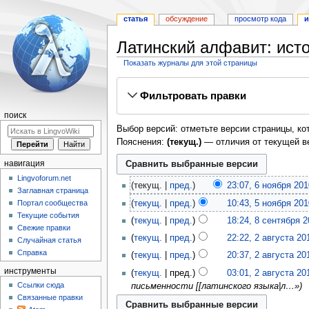
статья
обсуждение
просмотр кода
и
Латинский алфавит: ист
Показать журналы для этой страницы
Перейти
Перейти
Фильтровать правки
к
к
навигации
поиску
поиск
Выбор версий: отметьте версии страницы, ко
Пояснения:
(текущ.)
— отличия от текущей в
навигация
Lingvoforum.net
текущ.
пред.
23:07, 6 ноября 201
Заглавная страница
Портал сообщества
текущ.
пред.
10:43, 5 ноября 201
Текущие события
текущ.
пред.
18:24, 8 сентября 
Свежие правки
текущ.
пред.
22:22, 2 августа 20
Случайная статья
Справка
текущ.
пред.
20:37, 2 августа 20
инструменты
текущ.
пред.
03:01, 2 августа 20
Ссылки сюда
письменности [[латинского языка|л…»
Связанные правки