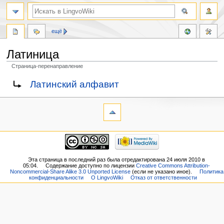
ещё
Латиница
Страница-перенаправление
Перейти
Перейти
Перенаправление на:
Латинский алфавит
к
к
навигации
поиску
Эта страница в последний раз была отредактирована 24 июля 2010 в
05:04.
Содержание доступно по лицензии
Creative Commons Attribution-
Noncommercial-Share Alike 3.0 Unported License
(если не указано иное).
Политика
конфиденциальности
О LingvoWiki
Отказ от ответственности