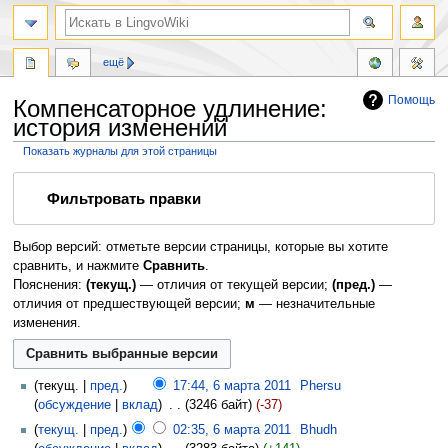
ещё
Помощь
Компенсаторное удлинение:
история изменений
Показать журналы для этой страницы
Перейти
Перейти
Фильтровать правки
к
к
навигации
поиску
Выбор версий: отметьте версии страницы, которые вы хотите
сравнить, и нажмите
Сравнить
.
Пояснения:
(текущ.)
— отличия от текущей версии;
(пред.)
—
отличия от предшествующей версии;
м
— незначительные
изменения.
текущ.
пред.
17:44, 6 марта 2011
‎
Phersu
обсуждение
вклад
‎
3246 байт
-37
текущ.
пред.
02:35, 6 марта 2011
‎
Bhudh