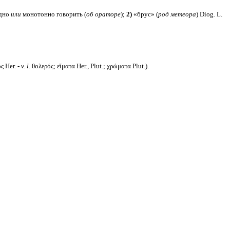
дно
или
монотонно говорить (
об ораторе
);
2)
«брус» (
род метеора
) Diog. L.
 Her. -
v. l.
θολερός; εἵματα Her., Plut.; χρώματα Plut.).