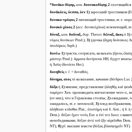
*δονᾰκο-δίφης,
ион.
δουνακοδίφης 2
охотящийся в
δονᾰκόεις, όεσσα, όεν
1)
заросший тростником (Εὐ
δονακο-τρόφος 2
питающий тростники,
т. е.
поро
δονακό-χλοος 2
(
acc.
δονακόχλοα) зеленеющий,
т.
δόναξ,
ион.
δοῦναξ,
дор.
Theocr.
δῶναξ, ᾰκος
ὁ
1)
т
νόμος δονάκων Pind.);
3)
удочка (ἄγρη δούνακος An
ὑπολύριος Arph.).
δονέω
1)
трясти, сотрясать, колыхать (ἔρνος ἐλαίης
μάστιγι Pind.): ἅρματα δονήσεται HH, будут мчат
ἡ Ἀσίη ἐδονέετο Her.).
δονηθείς
v. l.
= δοναθείς.
δόνημα, ατος
τό колыхание, качание (δένδρου Luc.)
δόξα
ἡ
1)
мнение, представление (ἀληθὴς καὶ ψευδής 
παρέχειν Xen. производить впечатление чего-л., в
(от них), что и Геракловы столпы;
2)
ожидание, ча
ожидалось,
т. е.
неплохой;
3)
плод воображения, ви
ἀλήθειαν κτᾶσθαι Plat.; ἐπιστήμη καὶ δ. Arst.; ἡ δ. 
Dem.): δόξαν ἔχειν τινός Eur.
и
ἐπί τινι Isocr. слави
непобедимыми; δόξαν ἀντὶ τοῦ ζῆν αἱρεῖσθαι Dem.
NT);
8)
pl.
высшие власти (δόξας βλασφημεῖν NT).