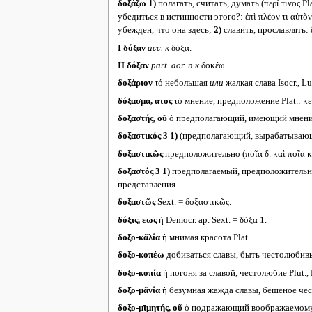
δοξάζω
1)
полагать, считать, думать (περί τινος Pl
убедиться в истинности этого?: ἐπὶ πλέον τι αὐτὸ
убежден, что она здесь;
2)
славить, прославлять: 
I
δόξαν
acc.
к
δόξα.
II
δόξαν
part. aor. n
к
δοκέω.
δοξάριον
τό небольшая
или
жалкая слава Isocr., Lu
δόξασμα, ατος
τό мнение, предположение Plat.: κε
δοξαστής, οῦ
ὁ предполагающий, имеющий мнение: 
δοξαστικός 3
1)
(предполагающий, вырабатывающий 
δοξαστικῶς
предположительно (ποῖα δ. καὶ ποῖα κα
δοξαστός 3
1)
предполагаемый, предположительный (τ
представления.
δοξαστῶς
Sext. = δοξαστικῶς.
δόξις, εως
ἡ Democr. ap. Sext. = δόξα 1.
δοξο-κᾰλία
ἡ мнимая красота Plat.
δοξο-κοπέω
добиваться славы, быть честолюбивым
δοξο-κοπία
ἡ погоня за славой, честолюбие Plut., 
δοξο-μᾰνία
ἡ безумная жажда славы, бешеное чес
δοξο-μῑμητής, οῦ
ὁ подражающий воображаемому,