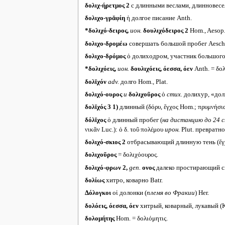
δολιχ-ήρετμος 2
с длинными веслами, длинновес
δολιχο-γρᾰφίη
ἡ долгое писание Anth.
*δολιχό-δειρος,
ион.
δουλιχόδειρος 2
Hom., Aesop.
δολιχο-δρομέω
совершать большой пробег Aesch
δολιχο-δρόμος
ὁ долиходром, участник большого пр
*δολιχόεις,
ион.
δουλιχόεις, όεσσα, όεν
Anth. = δολ
δολῐχόν
adv.
долго Hom., Plat.
δολιχό-ουρος
и
δολιχοῦρος
ὁ
стих.
долихур, «дол
δολῐχός 3
1)
длинный (δόρυ, ἔγχος Hom.; πρυμνήσια
δόλῐχος
ὁ длинный пробег (
на дистанцию до 24 с
νικᾶν Luc.): ὁ δ. τοῦ πολέμου
ирон.
Plut. превратн
δολιχό-σκιος 2
отбрасывающий длинную тень (ἔγχ
δολιχοῦρος
= δολιχόουρος.
δολιχό-φρων 2,
gen.
ονος
далеко простирающий с
δολίως
хитро, коварно Batr.
Δόλογκοι
οἱ долонки (
племя во Фракии
) Her.
δολόεις, όεσσα, όεν
хитрый, коварный, лукавый (Κα
δολομήτης
Hom. = δολιόμητις.