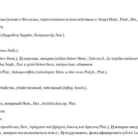
пы (
племя в Фессалии, переселившееся впоследствии в Эпир
) Hom., Pind., Her.
yb.
(Ἀφροδίτη Sappho; Κυπρογενής Arst.).
του Anth.).
λειν Hom.);
2)
ловушка, западня (τεῦξαι δόλον Hom.; ξύλινος δ., ἣν παγίδα καλέουσι 
λῳ Soph., Eur.
и
μετὰ δόλου Isocr. хитростью, обманом.
α Plut.; δολοφονηθεὶς ἐτελεύτησεν Dem.
и
ὑπό τινος Polyb., Plut.).
ийства, убийственный, гибельный (λέβης Aesch.).
коварный Hom., Hes., Archilochus ap. Plut.
om.
ν.
 ἁρπεδόναις Xen.; ὀρύγμασι καὶ βρόχοις λύκους καὶ ἄρκτους Plut.);
2)
коварно вводи
л., коварно воспользоваться чем-л.;
3)
подделывать, фальсифицировать (οἶνον Luc.