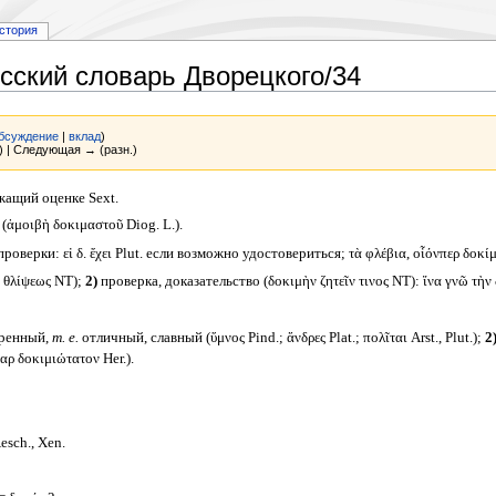
стория
сский словарь Дворецкого/34
бсуждение
|
вклад
)
) | Следующая → (разн.)
ащий оценке Sext.
(ἀμοιβὴ δοκιμαστοῦ Diog. L.).
роверки: εἰ δ. ἔχει Plut. если возможно удостовериться; τὰ φλέβια, οἷόνπερ δοκ
 θλίψεως NT);
2)
проверка, доказательство (δοκιμὴν ζητεῖν τινος NT): ἵνα γνῶ τὴ
ренный,
т. е.
отличный, славный (ὕμνος Pind.; ἄνδρες Plat.; πολῖται Arst., Plut.);
2
αρ δοκιμιώτατον Her.).
esch., Xen.