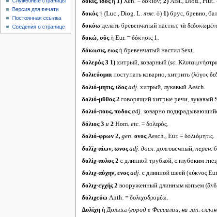
Служебные страницы
δοκίς, ίδος
ἡ
1)
Xen. = δόκιον;
2)
Arst., Diod., Plut.
Версия для печати
δοκός
ἡ (Luc., Diog. L.
тж.
ὁ)
1)
брус, бревно, бал
Постоянная ссылка
δοκόω
делать бревенчатый настил: τὰ δεδοκωμένα
Сведения о странице
δοκώ, οῦς
ἡ Eur. = δόκησις 1.
δόκωσις, εως
ἡ бревенчатый настил Sext.
δολερός 3
1)
хитрый, коварный (
sc.
Κλυταιμνήστρα 
δολιεύομαι
поступать коварно, хитрить (λόγος δεδ
δολιό-μητις, ιδος
adj.
хитрый, лукавый Aesch.
δολιό-μῡθος 2
говорящий хитрые речи, лукавый 
δολιό-πους, ποδος
adj.
коварно подкрадывающийся
δόλιος 3
и
2
Hom.
etc.
= δολερός.
δολιό-φρων 2,
gen.
ονος
Aesch., Eur. = δολιόμητις.
δολῐχ-αίων, ωνος
adj.
досл.
долговечный,
перен.
б
δολίχ-αυλος 2
с длинной трубкой, с глубоким гне
δολιχ-αύχην, ενος
adj.
с длинной шеей (κύκνος Eur.
δολιχ-εγχής 2
вооруженный длинным копьем (ἄνδρ
δολιχεύω
Anth. = δολιχοδρομέω.
Δολίχη
ἡ Долиха (
город в Фессалии, на зап. скло