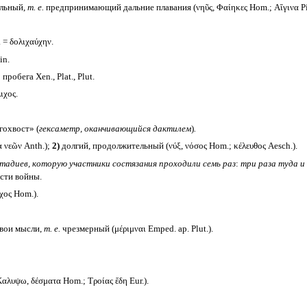
ельный,
т. е.
предпринимающий дальние плавания (νηῦς, Φαίηκες Hom.; Αἴγινα Pi
 = δολιχαύχην.
in.
обега Xen., Plat., Plut.
ιχος.
гохвост» (
гексаметр, оканчивающийся дактилем
)
.
 νεῶν Anth.);
2)
долгий, продолжительный (νύξ, νόσος Hom.; κέλευθος Aesch.).
тадиев, которую участники состязания проходили семь раз
:
три раза туда и 
ости войны.
ος Hom.).
вои мысли,
т. е.
чрезмерный (μέριμναι Emped. ap. Plut.).
λυψω, δέσματα Hom.; Τροίας ἕδη Eur.).