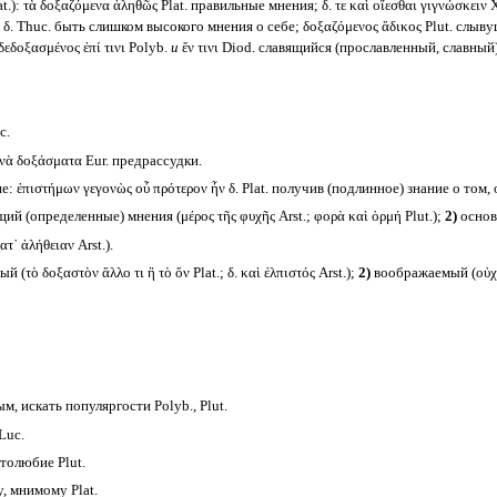
at.): τὰ δοξαζόμενα ἀληθῶς Plat. правильные мнения; δ. τε καὶ οἴεσθαι γιγνώσκειν
ν δ. Thuc. быть слишком высокого мнения о себе; δοξαζόμενος ἄδικος Plut. слыв
δεδοξασμένος ἐπί τινι Polyb.
и
ἔν τινι Diod. славящийся (прославленный, славный)
c.
νὰ δοξάσματα Eur. предрассудки.
ἐπιστήμων γεγονὼς οὗ πρότερον ἦν δ. Plat. получив (подлинное) знание о том
(определенные) мнения (μέρος τῆς φυχῆς Arst.; φορὰ καὶ ὁρμή Plut.);
2)
основ
τ᾽ ἀλήθειαν Arst.).
ὸ δοξαστὸν ἄλλο τι ἢ τὸ ὄν Plat.; δ. καὶ ἐλπιστός Arst.);
2)
воображаемый (οὐχ ὁ
, искать популяргости Polyb., Plut.
Luc.
толюбие Plut.
 мнимому Plat.