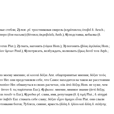
овые стебли;
2)
тж.
pl.
тростниковая свирель (κηρόπακτος ὀτοβεῖ δ. Aesch.;
перо (
для письма
) (δόνακες ἀκροβελεῖς Anth.);
6)
подставка, кобылка (δ.
νεται Plut.);
2)
гнать, нагонять (νέφεα Hom.);
3)
погонять (βόας ἀγελαίας Hom.;
όον ὕμνων Pind.);
6)
потрясать, возбуждать, волновать (ἔρως δονεῖ τινα Arph.;
 по моему мнению; αἱ κοιναὶ δόξαι Arst. общепринятые мнения; δόξαν τινὸς
χειν Her. они представляли себе, что Самос находится на таком же расстоянии
πεσέειν Her. обмануться в своих расчетах; οὐκ ἀπὸ δόξης Hom. не хуже, чем
ὔπνον δ. τις παρίσταται Eur.);
4)
филос.
мнение, мнимое знание (ἀντὶ δόξης
ι ποιεῖν τι Eur.);
6)
редко
pl.
слава, имя, репутация (δ. ἢ τιμή Plut.; δ. αἰσχρά
αν λαβεῖν Eur. стяжать себе славу; δόξαν εἶχον ἄμαχοι εἶναι Plat. они слыли
потомками богов;
7)
блеск, сияние, яркость (ἄλλη δ. ἡλίου καὶ ἄλλη δ. σελήνης