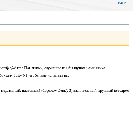
войти
ίμια τῆς γλώττης Plat. жилки, служащие как бы щупальцами языка.
ν δοκιμὴν ὑμῶν NT чтобы мне испытать вас.
)
подлинный, настоящий (ἀργύριον Dem.);
3)
значительный, крупный (ποταμός