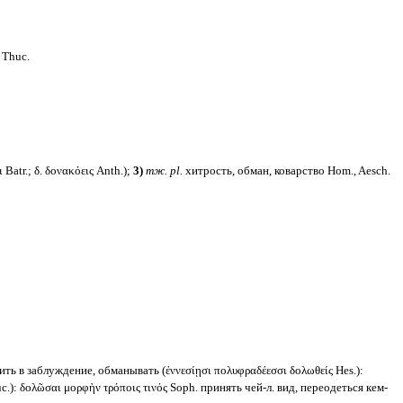
, Thuc.
Batr.; δ. δονακόεις Anth.);
3)
тж.
pl.
хитрость, обман, коварство Hom., Aesch.
ть в заблуждение, обманывать (ἐννεσίῃσι πολυφραδέεσσι δολωθείς Hes.):
): δολῶσαι μορφὴν τρόποις τινός Soph. принять чей-л. вид, переодеться кем-