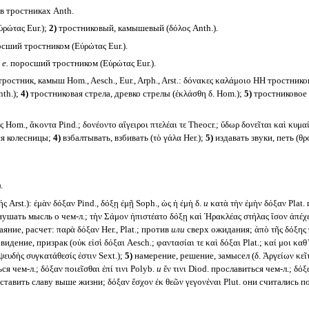
 тростниках Anth.
ρώτας Eur.);
2)
тростниковый, камышевый (δόλος Anth.).
сший тростником (Εὐρώτας Eur.).
 е.
поросший тростником (Εὐρώτας Eur.).
ростник, камыш Hom., Aesch., Eur., Arph., Arst.: δόνακες καλάμοιο HH тростник
th.);
4)
тростниковая стрела, древко стрелы (ἐκλάσθη δ. Hom.);
5)
тростниковое 
 Hom., ἄκοντα Pind.; δονέοντο αἴγειροι πτελέαι τε Theocr.; ὕδωρ δονεῖται καὶ κυμαί
ься колесницы;
4)
взбалтывать, взбивать (τὸ γάλα Her.);
5)
издавать звуки, петь (θρ
.
Arst.): ἐμὰν δόξαν Pind., δόξῃ ἐμῇ Soph., ὡς ἡ ἐμὴ δ.
и
κατὰ τὴν ἐμὴν δόξαν Plat.
нушать мысль о чем-л.; τὴν Σάμον ἠπιστέατο δόξῃ καὶ Ἡρακλέας στήλας ἴσον ἀπέ
яние, расчет: παρὰ δόξαν Her., Plat.; против
или
сверх ожидания; ἀπὸ τῆς δόξης 
дение, призрак (οὐκ εἰσὶ δόξαι Aesch.; φαντασίαι τε καὶ δόξαι Plat.; καί μοι καθ᾽ 
ἡ ψευδὴς συγκατάθεσίς ἐστιν Sext.);
5)
намерение, решение, замысел (δ. Ἀργείων κεῖτα
ться чем-л.; δόξαν ποιεῖσθαι ἐπί τινι Polyb.
и
ἔν τινι Diod. прославиться чем-л.; δόξ
 ставить славу выше жизни; δόξαν ἔσχον ἐκ θεῶν γεγονέναι Plut. они считались 