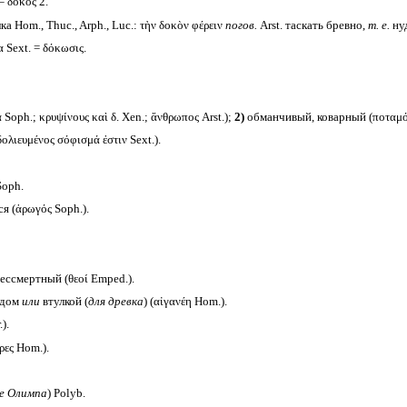
 = δοκός 2.
ка Hom., Thuc., Arph., Luc.: τὴν δοκὸν φέρειν
погов.
Arst. таскать бревно,
т. е.
ну
 Sext. = δόκωσις.
Soph.; κρυψίνους καὶ δ. Xen.; ἄνθρωπος Arst.);
2)
обманчивый, коварный (ποταμός
ολιευμένος σόφισμά ἐστιν Sext.).
Soph.
 (ἀρωγός Soph.).
ессмертный (θεοί Emped.).
здом
или
втулкой (
для древка
) (αἰγανέη Hom.).
).
ες Hom.).
не Олимпа
) Polyb.