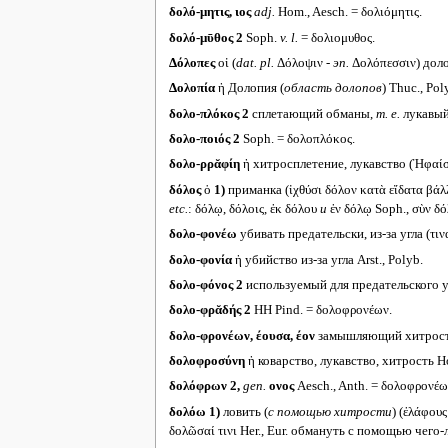
δολό-μητις, ιος
adj.
Hom., Aesch. = δολιόμητις.
δολό-μῡθος 2
Soph.
v. l.
= δολιομυθος.
Δόλοπες
οἱ (
dat. pl.
Δόλοψιν -
эп.
Δολόπεσσιν) доло
Δολοπία
ἡ Долопия (
область долопов
) Thuc., Pol
δολο-πλόκος 2
сплетающий обманы,
т. е.
лукавый 
δολο-ποιός 2
Soph. = δολοπλόκος.
δολο-ρρᾰφίη
ἡ хитросплетение, лукавство (Ἡφαίσ
δόλος
ὁ
1)
приманка (ἰχθύσι δόλον κατὰ εἴδατα βάλ
etc.
: δόλῳ, δόλοις, ἐκ δόλου
и
ἐν δόλῳ Soph., σὺν δό
δολο-φονέω
убивать предательски, из-за угла (τιν
δολο-φονία
ἡ убийство из-за угла Arst., Polyb.
δολο-φόνος 2
используемый для предательского уб
δολο-φρᾰδής 2
HH Pind. = δολοφρονέων.
δολο-φρονέων, έουσα, έον
замышляющий хитрость, 
δολοφροσύνη
ἡ коварство, лукавство, хитрость H
δολόφρων 2,
gen.
ονος
Aesch., Anth. = δολοφρονέω
δολόω
1)
ловить (
с помощью хитрости
) (ἐλάφους
δολῶσαί τινι Her., Eur. обмануть с помощью чего-