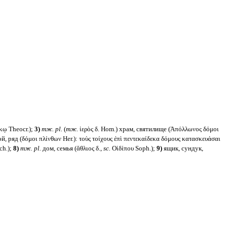
ἴκῳ Theocr.);
3)
тж.
pl.
(
тж.
ἱερὸς δ. Hom.) храм, святилище (Ἀπόλλωνος δόμοι
й, ряд (δόμοι πλίνθων Her.): τοὺς τοίχους ἐπὶ πεντεκαίδεκα δόμους κατασκευάσαι
ch.);
8)
тж.
pl.
дом, семья (ἄθλιος δ.,
sc.
Οἰδίπου Soph.);
9)
ящик, сундук,