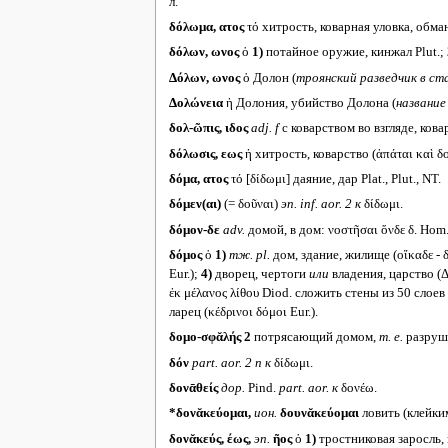
л.
δόλωμα, ατος
τό хитрость, коварная уловка, обма
δόλων, ωνος
ὁ
1)
потайное оружие, кинжал Plut.;
Δόλων, ωνος
ὁ Долон (
троянский разведчик в ст
Δολώνεια
ἡ Долония, убийство Долона (
название
δολ-ῶπις, ιδος
adj. f
с коварством во взгляде, кова
δόλωσις, εως
ἡ хитрость, коварство (ἀπάται καὶ δο
δόμα, ατος
τό [δίδωμι] даяние, дар Plat., Plut., NT.
δόμεν(αι)
(= δοῦναι)
эп.
inf. aor. 2
к
δίδωμι.
δόμον-δε
adv.
домой, в дом: νοστῆσαι ὅνδε δ. Hom.
δόμος
ὁ
1)
тж.
pl.
дом, здание, жилище (οἴκαδε - 
Eur.);
4)
дворец, чертоги
или
владения, царство (Δ
ἐκ μέλανος λίθου Diod. сложить стены из 50 слое
ларец (κέδρινοι δόμοι Eur.).
δομο-σφᾰλής 2
потрясающий домом,
т. е.
разруши
δόν
part. aor. 2 n
к
δίδωμι.
δονᾱθείς
дор.
Pind.
part. aor.
к
δονέω.
*δονᾰκεύομαι,
ион.
δουνᾰκεύομαι
ловить (клейки
δονᾰκεύς, έως,
эп.
ῆος
ὁ
1)
тростниковая заросль