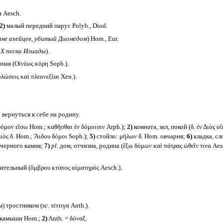
н Aesch.
2)
малый передний парус Polyb., Diod.
ане ахейцев, убитый Диомедом
) Hom., Eur.
X песни Илиады
)
.
рная (Οἰνέως κόρη Soph.).
λώσεις καὶ πλεονεξίαι Xen.).
 вернуться к себе на родину.
δόμον εἴσω Hom.; καθῆσθαι ἐν δόμοισιν Arph.);
2)
комната, зал, покой (δ. ἐν Διὸς ο
ιὸς δ. Hom.; Ἃιδου δόμοι Soph.);
5)
стойло: μήλων δ. Hom. овчарня;
6)
кладка, сло
в черного камня;
7)
pl.
дом, отчизна, родина (ἔξω δόμων καὶ πάτρας ὠθεῖν τινα Aes
тельный (ὄμβρου κτύπος αἱματηρός Aesch.).
м) тростником (
sc.
τέττιγα Anth.).
, камыши Hom.;
2)
Anth. = δόναξ.