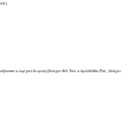
nd.).
обратно и еще раз до цели
) (δολιχον θεῖν Xen.
и
ἁμιλλᾶσθαι Plat.; δόλιχον