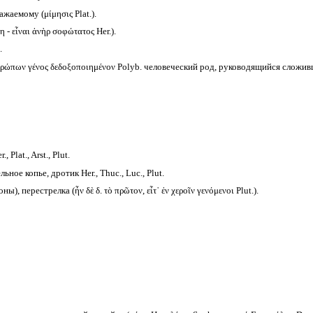
аемому (μίμησις Plat.).
 - εἶναι ἀνὴρ σοφώτατος Her.).
.
νθρώπων γένος δεδοξοποιημένον Polyb. человеческий род, руководящийся сложи
 Plat., Arst., Plut.
ьное копье, дротик Her., Thuc., Luc., Plut.
), перестрелка (ἦν δὲ δ. τὸ πρῶτον, εἶτ᾽ ἐν χεροῖν γενόμενοι Plut.).