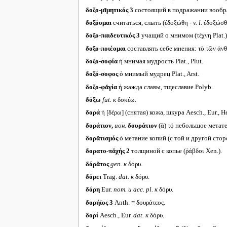
δοξο-μῑμητικός 3
состоящий в подражании воображ
δοξόομαι
считаться, слыть (ἐδοξώθη -
v. l.
ἐδοξώσθη
δοξο-παιδευτικός 3
учащий о мнимом (τέχνη Plat.)
δοξο-ποιέομαι
составлять себе мнения: τὸ τῶν ἀ
δοξο-σοφία
ἡ мнимая мудрость Plat., Plut.
δοξό-σοφος
ὁ мнимый мудрец Plat., Arst.
δοξο-φᾰγία
ἡ жажда славы, тщеславие Polyb.
δόξω
fut.
к
δοκέω.
δορά
ἡ [δέρω] (снятая) кожа, шкура Aesch., Eur., Her.,
δοράτιον,
ион.
δουράτιον
(ᾰ) τό небольшое метател
δορᾰτισμός
ὁ метание копий (с той и другой стороны
δορατο-πᾰχής 2
толщиной с копье (ῥάβδοι Xen.).
δόρᾰτος
gen.
к
δόρυ.
δόρει
Trag.
dat.
к
δόρυ.
δόρη
Eur.
nom.
и acc. pl.
к
δόρυ.
δορήϊος 3
Anth. = δουράτεος.
δορί
Aesch., Eur.
dat.
к
δόρυ.