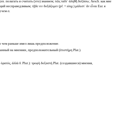
 Xen. полагать и считать (это) знанием; πῶς ταῦτ᾽ ἀληθῆ δοξάσω; Aesch. как мне
ущий несправедливым; τῇδε νιν δοξάζομεν (
pl.
=
sing.
) μάλιστ᾽ ἂν εἶναι Eur. я
 чем-л.
, о чем раньше имел лишь предположение.
анный на мнениях, предположительный (ἐπιστήμη Plat.).
ρατός, ἀλλὰ δ. Plut.): τροφὴ δοξαστή Plat. (создавшиеся) мнения,