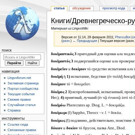
статья
обсуждение
просмотр кода
и
Книги/Древнегреческо-ру
Материал из LingvoWiki
Версия от 11:14, 28 февраля 2011;
PhersuBot
(
о
(
разн.
)
← Предыдущая
| Текущая версия (разн.
поиск
Перейти
Перейти
δοκῐμαστικός 3
пригодный для оценки
или
подлеж
к
к
δοκῐμαστός 3
подвергшийся оценке
или
проверке 
навигации
поиску
δοκῐμεῖον
и
δοκίμιον
τό средство испытания
или
п
навигация
δοκῐμή
ἡ
1)
испытание, бедствие (ἐν πολλῇ δοκιμῇ
Lingvoforum.net
Заглавная страница
δοκίμιον
τό = δοκιμεῖον.
Портал сообщества
δόκῐμος 2
1)
испробованный, испытанный, прове
Текущие события
Her.);
4)
приятный, лучший (ἐν τῷ ἐνιαυτῷ ἐστὶ τὸ ἔ
Свежие правки
Случайная статья
δοκῐμόω
Pherecrates ap. Diog. L. = δοκιμάζω.
Справка
δοκίμωμι
(ῐ) Sappho, Theocr. -
v. l.
= δοκέω.
инструменты
δοκίμως
(ῐ) подлинно, действительно, поистине A
Ссылки сюда
δόκιον
и
δοκίον
τό брусок, палка Arst., Diod.
Связанные правки