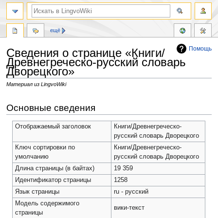
ещё
Помощь
Сведения о странице «Книги/
Древнегреческо-русский словарь
Дворецкого»
Материал из LingvoWiki
Перейти
Перейти
Основные сведения
к
к
навигации
поиску
Отображаемый заголовок
Книги/Древнегреческо-
русский словарь Дворецкого
Ключ сортировки по
Книги/Древнегреческо-
умолчанию
русский словарь Дворецкого
Длина страницы (в байтах)
19 359
Идентификатор страницы
1258
Язык страницы
ru - русский
Модель содержимого
вики-текст
страницы