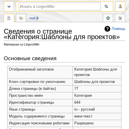
ещё
Помощь
Сведения о странице
«Категория:Шаблоны для проектов»
Материал из LingvoWiki
Перейти
Перейти
Основные сведения
к
к
навигации
поиску
Отображаемый заголовок
Категория:Шаблоны для
проектов
Ключ сортировки по умолчанию
Шаблоны для проектов
Длина страницы (в байтах)
77
Пространство имён
Категория
Идентификатор страницы
644
Язык страницы
ru - русский
Модель содержимого страницы
вики-текст
Индексация поисковыми роботами
Разрешено