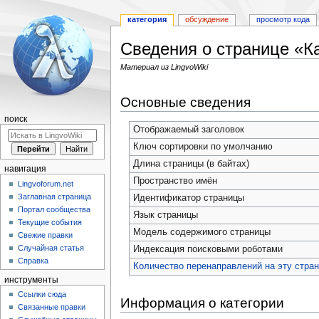
категория
обсуждение
просмотр кода
Сведения о странице «
Материал из LingvoWiki
Перейти
Перейти
Основные сведения
к
к
навигации
поиску
поиск
Отображаемый заголовок
Ключ сортировки по умолчанию
Длина страницы (в байтах)
навигация
Пространство имён
Lingvoforum.net
Заглавная страница
Идентификатор страницы
Портал сообщества
Язык страницы
Текущие события
Модель содержимого страницы
Свежие правки
Случайная статья
Индексация поисковыми роботами
Справка
Количество перенаправлений на эту стра
инструменты
Ссылки сюда
Информация о категории
Связанные правки