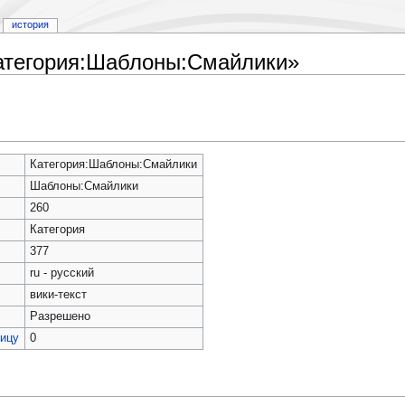
история
Категория:Шаблоны:Смайлики»
Категория:Шаблоны:Смайлики
Шаблоны:Смайлики
260
Категория
377
ru - русский
вики-текст
Разрешено
ницу
0