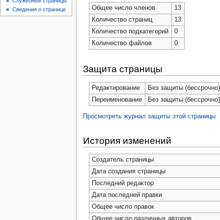
Служебные страницы
Общее число членов
13
Сведения о странице
Количество страниц
13
Количество подкатегорий
0
Количество файлов
0
Защита страницы
Редактирование
Без защиты (бессрочно
Переименование
Без защиты (бессрочно
Просмотреть журнал защиты этой страницы
История изменений
Создатель страницы
Дата создания страницы
Последний редактор
Дата последней правки
Общее число правок
Общее число различных авторов