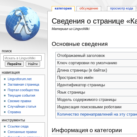
категория
обсуждение
просмотр кода
Сведения о странице «К
Материал из LingvoWiki
Перейти
Перейти
Основные сведения
к
к
навигации
поиску
поиск
Отображаемый заголовок
Ключ сортировки по умолчанию
Длина страницы (в байтах)
навигация
Пространство имён
Lingvoforum.net
Заглавная страница
Идентификатор страницы
Портал сообщества
Язык страницы
Текущие события
Модель содержимого страницы
Свежие правки
Случайная статья
Индексация поисковыми роботами
Справка
Количество перенаправлений на эту стра
инструменты
Ссылки сюда
Информация о категории
Связанные правки