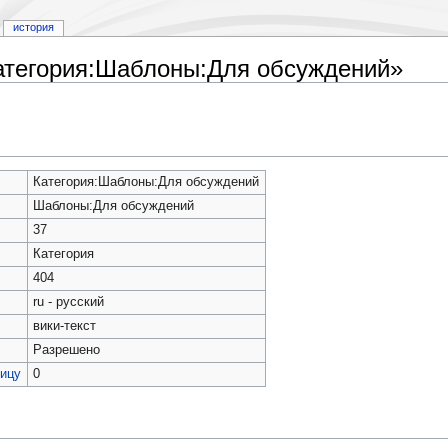
история
атегория:Шаблоны:Для обсуждений»
Категория:Шаблоны:Для обсуждений
Шаблоны:Для обсуждений
37
Категория
404
ru - русский
вики-текст
Разрешено
ницу
0