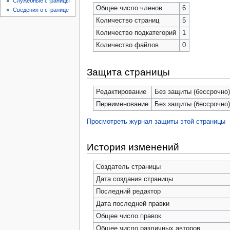
Служебные страницы
Общее число членов
6
Сведения о странице
Количество страниц
5
Количество подкатегорий
1
Количество файлов
0
Защита страницы
Редактирование
Без защиты (бессрочно
Переименование
Без защиты (бессрочно
Просмотреть журнал защиты этой страницы
История изменений
Создатель страницы
Дата создания страницы
Последний редактор
Дата последней правки
Общее число правок
Общее число различных авторов