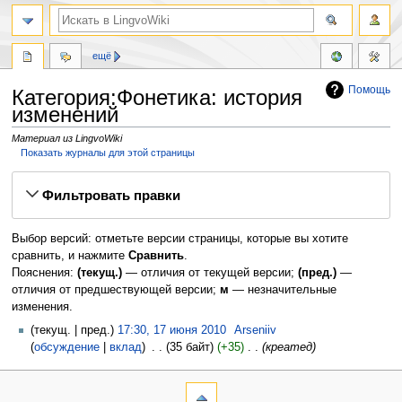
ещё
Помощь
Категория:Фонетика: история
изменений
Материал из LingvoWiki
Показать журналы для этой страницы
Перейти
Перейти
Фильтровать правки
к
к
навигации
поиску
Выбор версий: отметьте версии страницы, которые вы хотите
сравнить, и нажмите
Сравнить
.
Пояснения:
(текущ.)
— отличия от текущей версии;
(пред.)
—
отличия от предшествующей версии;
м
— незначительные
изменения.
текущ.
пред.
17:30, 17 июня 2010
‎
Arseniiv
обсуждение
вклад
‎
35 байт
+35
‎
креатед