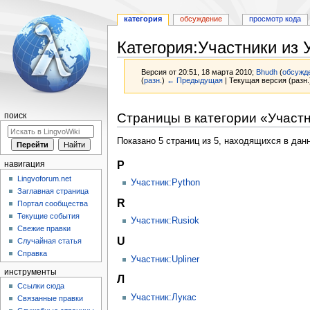
категория
обсуждение
просмотр кода
Категория:Участники из 
Версия от 20:51, 18 марта 2010;
Bhudh
(
обсужд
(
разн.
)
← Предыдущая
| Текущая версия (разн.
Перейти
Перейти
Страницы в категории «Участн
поиск
к
к
навигации
поиску
Показано 5 страниц из 5, находящихся в данн
P
навигация
Lingvoforum.net
Участник:Python
Заглавная страница
R
Портал сообщества
Текущие события
Участник:Rusiok
Свежие правки
U
Случайная статья
Справка
Участник:Upliner
инструменты
Л
Ссылки сюда
Участник:Лукас
Связанные правки