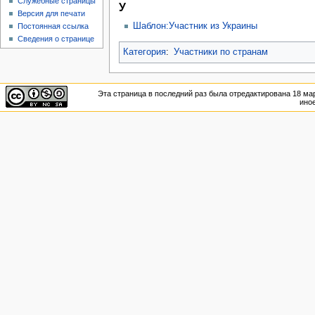
Служебные страницы
У
Версия для печати
Шаблон:Участник из Украины
Постоянная ссылка
Сведения о странице
Категория
:
Участники по странам
Эта страница в последний раз была отредактирована 18 мар
иное