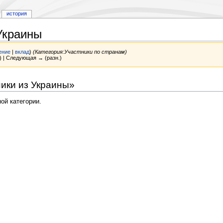
история
Украины
ение
|
вклад
)
(Категория:Участники по странам)
) | Следующая → (разн.)
ики из Украины»
ой категории.