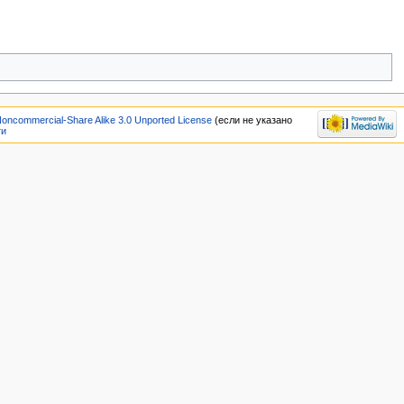
Noncommercial-Share Alike 3.0 Unported License
(если не указано
ти