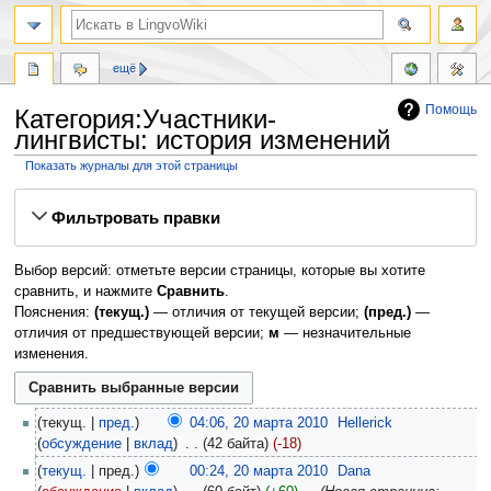
ещё
Помощь
Категория:Участники-
лингвисты: история изменений
Показать журналы для этой страницы
Перейти
Перейти
Фильтровать правки
к
к
навигации
поиску
Выбор версий: отметьте версии страницы, которые вы хотите
сравнить, и нажмите
Сравнить
.
Пояснения:
(текущ.)
— отличия от текущей версии;
(пред.)
—
отличия от предшествующей версии;
м
— незначительные
изменения.
текущ.
пред.
04:06, 20 марта 2010
‎
Hellerick
обсуждение
вклад
‎
42 байта
-18
текущ.
пред.
00:24, 20 марта 2010
‎
Dana