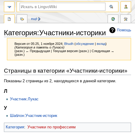
ещё
Помощь
Категория:Участники-историки
Версия от 05:25, 1 ноября 2024;
Bhudh
(
обсуждение
|
вклад
)
(Категория в память о Лукасе)
(разн.) ← Предыдущая | Текущая версия (разн.) | Следующая →
(разн.)
Перейти
Перейти
Страницы в категории «Участники-историки»
к
к
навигации
поиску
Показаны 2 страницы из 2, находящихся в данной категории.
Л
Участник:Лукас
У
Шаблон:Участник-историк
Категория
:
Участники по профессиям