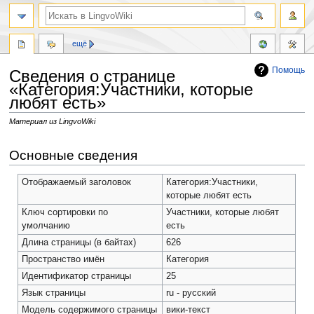
ещё
Помощь
Сведения о странице
«Категория:Участники, которые
любят есть»
Материал из LingvoWiki
Перейти
Перейти
Основные сведения
к
к
навигации
поиску
Отображаемый заголовок
Категория:Участники,
которые любят есть
Ключ сортировки по
Участники, которые любят
умолчанию
есть
Длина страницы (в байтах)
626
Пространство имён
Категория
Идентификатор страницы
25
Язык страницы
ru - русский
Модель содержимого страницы
вики-текст