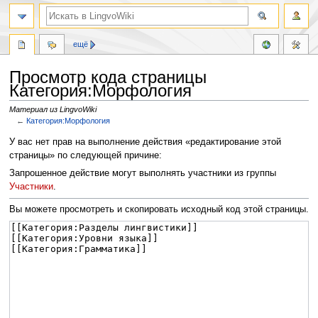
ещё
Просмотр кода страницы
Категория:Морфология
Материал из LingvoWiki
←
Категория:Морфология
Перейти
Перейти
У вас нет прав на выполнение действия «редактирование этой
к
к
страницы» по следующей причине:
навигации
поиску
Запрошенное действие могут выполнять участники из группы
Участники
.
Вы можете просмотреть и скопировать исходный код этой страницы.