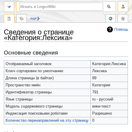
ещё
Помощь
Сведения о странице
«Категория:Лексика»
Перейти
Перейти
Основные сведения
к
к
навигации
поиску
Отображаемый заголовок
Категория:Лексика
Ключ сортировки по умолчанию
Лексика
Длина страницы (в байтах)
89
Пространство имён
Категория
Идентификатор страницы
791
Язык страницы
ru - русский
Модель содержимого страницы
вики-текст
Индексация поисковыми роботами
Разрешено
Количество перенаправлений на эту страницу
0