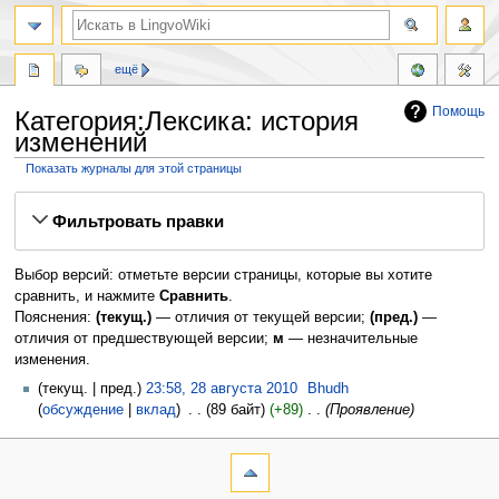
ещё
Помощь
Категория:Лексика: история
изменений
Показать журналы для этой страницы
Перейти
Перейти
Фильтровать правки
к
к
навигации
поиску
Выбор версий: отметьте версии страницы, которые вы хотите
сравнить, и нажмите
Сравнить
.
Пояснения:
(текущ.)
— отличия от текущей версии;
(пред.)
—
отличия от предшествующей версии;
м
— незначительные
изменения.
текущ.
пред.
23:58, 28 августа 2010
‎
Bhudh
обсуждение
вклад
‎
89 байт
+89
‎
Проявление